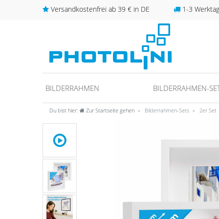
Versandkostenfrei ab 39 € in DE
1-3 Werktage
BILDERRAHMEN
BILDERRAHMEN-SE
Du bist hier:
Zur Startseite gehen
Bilderrahmen-Sets
2er Set
unter
fos/datenschutz
ideo anschauen