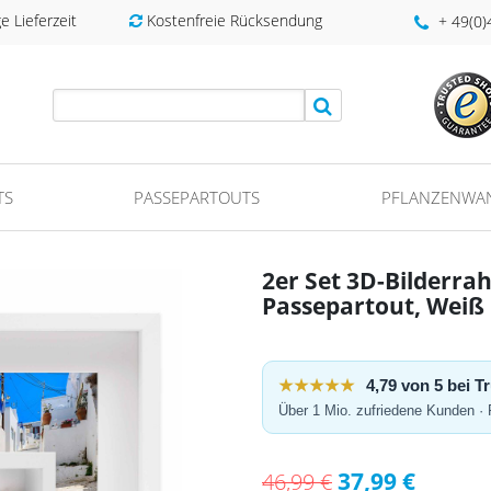
 Lieferzeit
Kostenfreie Rücksendung
+ 49(0
TS
PASSEPARTOUTS
PFLANZENWA
2er Set 3D-Bilderra
Passepartout, Weiß
★★★★★
4,79 von 5 bei 
Über 1 Mio. zufriedene Kunden ·
37,99 €
46,99 €