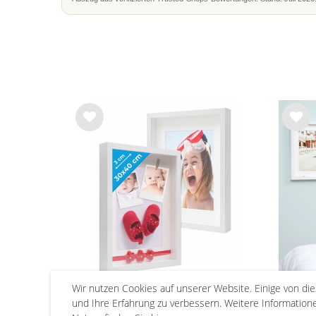
Wu
Wu
nsc
nsc
hlist
hlist
e
e
Wir nutzen Cookies auf unserer Website. Einige von di
2er Set 3D-Bilderrahmen
3e
und Ihre Erfahrung zu verbessern. Weitere Informatio
extra tief 30x40 cm mit
40x4