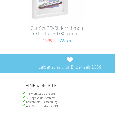
2er Set 3D-Bilderrahmen
extra tief 30x30 cm mit
Passepartout, Weiß
37,99 €
46,99 €
Leidenschaft für Bilder seit 2009
DEINE VORTEILE
1-3 Werktage Lieferzeit
30 Tage Widerrufsrecht
Kostenfreie Rücksendung
Ab 39 Euro portofrei in DE