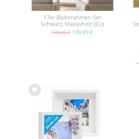
17er Bilderrahmen-Set
Schwarz, Massivholz (EU)
St
139,99 €
149,99 €
Wu
nsc
hlist
e