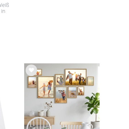
Weiß
 in
Wu
nsc
hlist
e