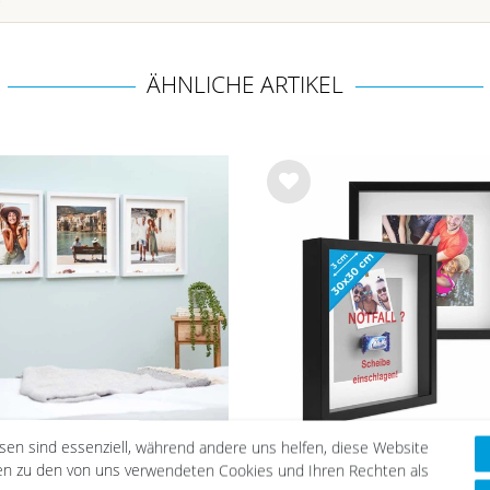
ÄHNLICHE ARTIKEL
Wu
nsc
hlist
e
esen sind essenziell, während andere uns helfen, diese Website
r Set 3D-Bilderrahmen
2er Set 3D-Bilderrah
nen zu den von uns verwendeten Cookies und Ihren Rechten als
0 cm mit Passepartout,
extra tief 30x30 cm m