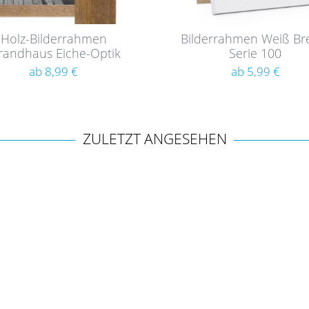
Holz-Bilderrahmen
Bilderrahmen Weiß Bre
randhaus Eiche-Optik
Serie 100
Rustikal
ab 8,99 €
ab 5,99 €
ZULETZT ANGESEHEN