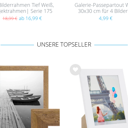
Bilderrahmen Tief Weiß,
Galerie-Passepartout 
jektrahmen| Serie 175
30x30 cm für 4 Bilder
10x15 cm
ab 16,99 €
4,99 €
18,99 €
UNSERE TOPSELLER
Wu
nsc
hlist
e