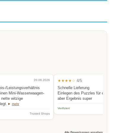
20.06.2026
★★★★☆
4/5
0
eis-/Leistungsverhältnis
Schnelle Lieferung
einen Mini-Wasserwaagen-
Einlegen des Puzzles für eine Person etwas
nette witzige
aber Ergebnis super
legt.
mehr
Verifiziert
Trus
Trusted Shops
Alle Bewertungen ansehen