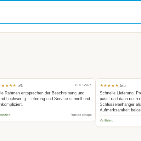
★★★★★
5/5
19.07.2026
★★★★★
5/5
ie Rahmen entsprechen der Beschreibung und
Schnelle Lieferung, Pr
ind hochwertig. Lieferung und Service schnell und
passt und dann noch 
nkompliziert.
Schlüsselanhänger als 
Aufmerksamkeit beige
rifiziert
Trusted Shops
Verifiziert
.