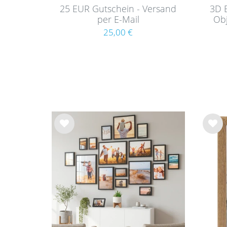
25 EUR Gutschein - Versand
3D 
per E-Mail
Ob
25,00 €
Wu
Wu
nsc
nsc
hlist
hlist
e
e