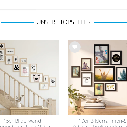
UNSERE TOPSELLER
Wu
nsc
hlist
e
15er Bilderwand
10er Bilderrahmen-S
ppenhaus, Holz Natur,
Schwarz breit modern