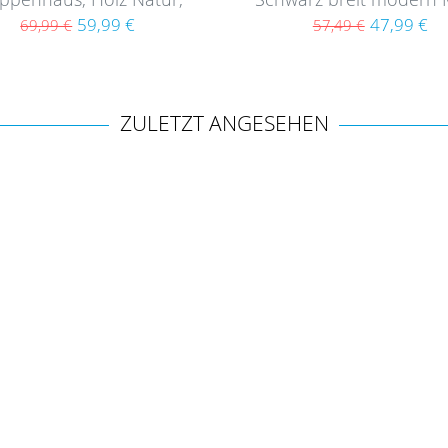
derrahmen-Set aus MDF
Holz mit Acrylglas
59,99 €
47,99 €
69,99 €
57,49 €
ZULETZT ANGESEHEN