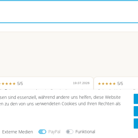
★★★★★
5/5
19.07.2026
★★★★★
5/5
ie Rahmen entsprechen der Beschreibung und
Schnelle Lieferung, Pr
esen sind essenziell, während andere uns helfen, diese Website
ind hochwertig. Lieferung und Service schnell und
passt und dann noch 
nkompliziert.
Schlüsselanhänger als 
nen zu den von uns verwendeten Cookies und Ihren Rechten als
Aufmerksamkeit beige
rifiziert
Trusted Shops
Verifiziert
Externe Medien
PayPal
Funktional
.