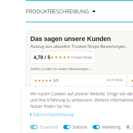
PRODUKTBESCHREIBUNG
Das sagen unsere Kunden
Auszug aus aktuellen Trusted-Shops-Bewertungen.
4,78 / 5
★★★★★
Trusted Shops
Seitlich scrollen für weitere Bewertungen →
★★★★★
5/5
24.07.2026
Schnelle Lieferung Ware gut verpackt und die
D
Wir nutzen Cookies auf unserer Website. Einige von di
Qualität ist auch top.
s
u
und Ihre Erfahrung zu verbessern. Weitere Informatio
Verifiziert
Trusted Shops
Nutzer finden Sie hier:
Ve
Daten­schutz­erklärung
Essenziell
Statistik
Marketing
Auszug aus verifizierten Trusted-Shops-Bewertungen. Stand: Juli 2026