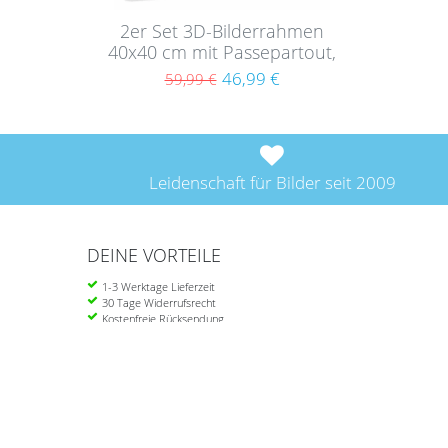
2er Set 3D-Bilderrahmen
40x40 cm mit Passepartout,
Weiß
46,99 €
59,99 €
Leidenschaft für Bilder seit 2009
DEINE VORTEILE
1-3 Werktage Lieferzeit
30 Tage Widerrufsrecht
Kostenfreie Rücksendung
Ab 39 Euro portofrei in DE