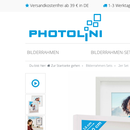
Versandkostenfrei ab 39 € in DE
1-3 Werktage
BILDERRAHMEN
BILDERRAHMEN-SE
Du bist hier:
Zur Startseite gehen
Bilderrahmen-Sets
2er Set
unter
fos/datenschutz
ideo anschauen