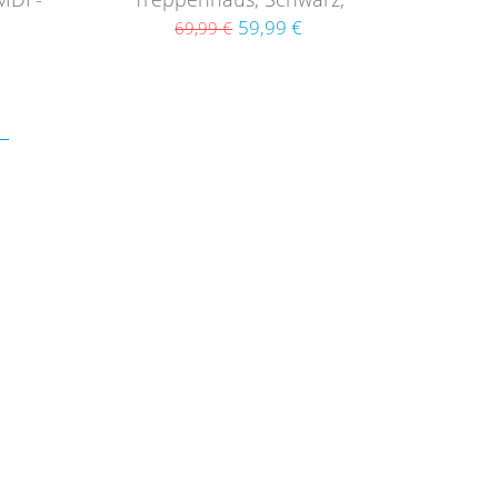
Bilderrahmen-Set aus MDF
59,99 €
69,99 €