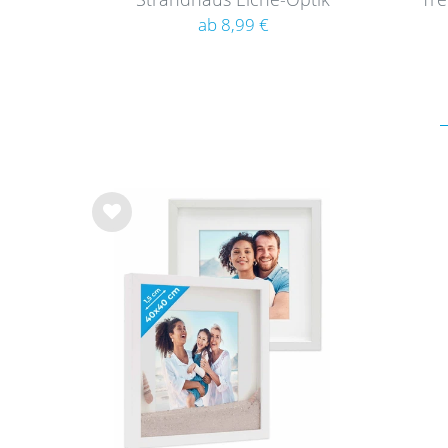
Rustikal
Bil
ab 8,99 €
Wu
nsc
hlist
e