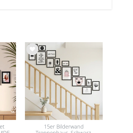
Wu
nsc
hlist
e
et
15er Bilderwand
 MDF-
Treppenhaus, Schwarz,