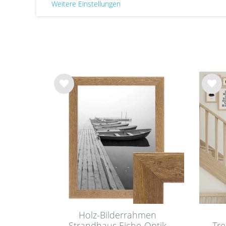
Weitere Einstellungen
Wu
Wu
nsc
nsc
hlist
hlist
e
e
Holz-Bilderrahmen
Strandhaus Eiche-Optik
Tre