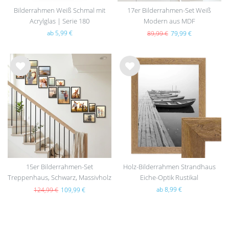
Bilderrahmen Weiß Schmal mit
17er Bilderrahmen-Set Weiß
Acrylglas | Serie 180
Modern aus MDF
ab 5,99 €
89,99 €
79,99 €
Wu
Wu
nsc
nsc
hlist
hlist
e
e
15er Bilderrahmen-Set
Holz-Bilderrahmen Strandhaus
Treppenhaus, Schwarz, Massivholz
Eiche-Optik Rustikal
(EU)
ab 8,99 €
124,99 €
109,99 €