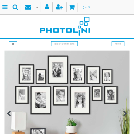
DE
Bilderrahmen-Sets
Mittel