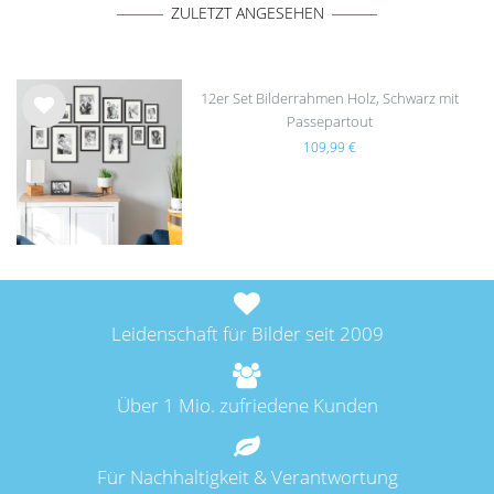
ZULETZT ANGESEHEN
12er Set Bilderrahmen Holz, Schwarz mit
Passepartout
Wu
109,99 €
nsc
hlist
e
Leidenschaft für Bilder seit 2009
Über 1 Mio. zufriedene Kunden
Für Nachhaltigkeit & Verantwortung