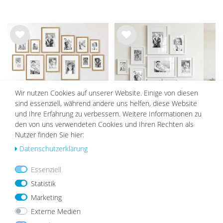
Wu
Wu
nsc
nsc
hlist
hlist
e
e
Wir nutzen Cookies auf unserer Website. Einige von diesen
sind essenziell, während andere uns helfen, diese Website
und Ihre Erfahrung zu verbessern. Weitere Informationen zu
den von uns verwendeten Cookies und Ihren Rechten als
12er Bilderrahmen-Set Eiche mit
9er Bilderrahmen-Set Weiß mit
Nutzer finden Sie hier:
Passepartout, Massivholz (EU)
Passepartout, Massivholz (EU)
Daten­schutz­erklärung
84,99 €
149,99 €
129,99 €
Essenziell
Statistik
UNSERE TOPSELLER
Marketing
Externe Medien