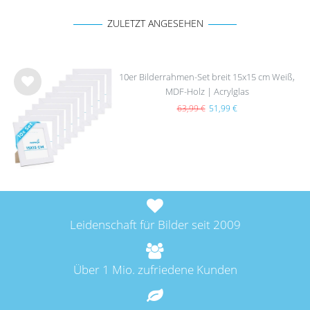
ZULETZT ANGESEHEN
10er Bilderrahmen-Set breit 15x15 cm Weiß,
MDF-Holz | Acrylglas
Wu
nsc
63,99 €
51,99 €
hlist
e
Leidenschaft für Bilder seit 2009
Über 1 Mio. zufriedene Kunden