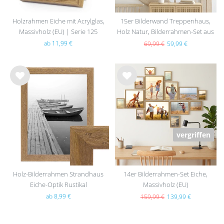
Holzrahmen Eiche mit Acrylglas,
15er Bilderwand Treppenhaus,
Massivholz (EU) | Serie 125
Holz Natur, Bilderrahmen-Set aus
MDF
ab 11,99 €
69,99 €
59,99 €
Wu
Wu
nsc
nsc
hlist
hlist
e
e
vergriffen
Holz-Bilderrahmen Strandhaus
14er Bilderrahmen-Set Eiche,
Eiche-Optik Rustikal
Massivholz (EU)
ab 8,99 €
159,99 €
139,99 €