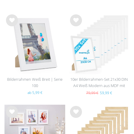
Wu
Wu
nsc
nsc
hlist
hlist
e
e
Bilderrahmen Weiß Breit | Serie
10er Bilderrahmen-Set 21x30 DIN
100
A4 Weiß Modern aus MDF mit
Acrylglas
ab 5,99 €
79,99 €
59,99 €
Wu
Wu
nsc
nsc
hlist
hlist
e
e