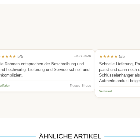
★★★★★
5/5
19.07.2026
★★★★★
5/5
ie Rahmen entsprechen der Beschreibung und
Schnelle Lieferung, Pr
ind hochwertig. Lieferung und Service schnell und
passt und dann noch 
nkompliziert.
Schlüsselanhänger als 
Aufmerksamkeit beige
rifiziert
Trusted Shops
Verifiziert
.
ÄHNLICHE ARTIKEL