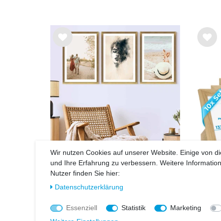
Wu
Wu
nsc
nsc
hlist
hlist
e
e
Wir nutzen Cookies auf unserer Website. Einige von di
und Ihre Erfahrung zu verbessern. Weitere Informati
3er Bilderrahmen-Set 40x60
10er
Nutzer finden Sie hier:
cm Modern Gold MDF Basic
cm 
Collection | Acrylglas
Daten­schutz­erklärung
39,99 €
Essenziell
Statistik
Marketing