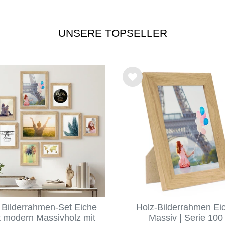
UNSERE TOPSELLER
Wu
nsc
hlist
e
 Bilderrahmen-Set Eiche
Holz-Bilderrahmen Ei
t modern Massivholz mit
Massiv | Serie 100