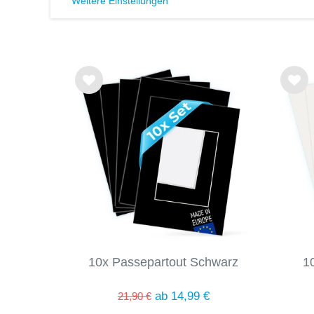
Weitere Einstellungen
Wu
Wu
nsc
nsc
hlist
hlist
e
e
10x Passepartout Schwarz
1
ab 14,99 €
21,90 €