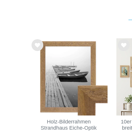
Wu
Wu
nsc
nsc
hlist
hlist
e
e
Holz-Bilderrahmen
10er
Strandhaus Eiche-Optik
brei