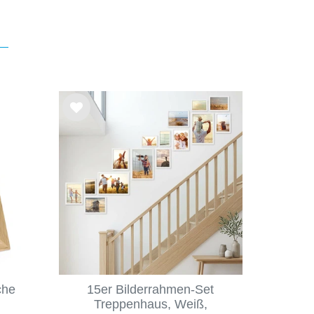
Wu
nsc
hlist
e
che
15er Bilderrahmen-Set
Treppenhaus, Weiß,