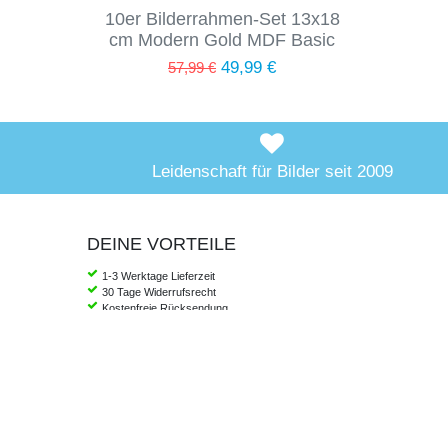
10er Bilderrahmen-Set 13x18
cm Modern Gold MDF Basic
Collection | Acrylglas
49,99 €
57,99 €
Leidenschaft für Bilder seit 2009
DEINE VORTEILE
1-3 Werktage Lieferzeit
30 Tage Widerrufsrecht
Kostenfreie Rücksendung
Ab 39 Euro portofrei in DE