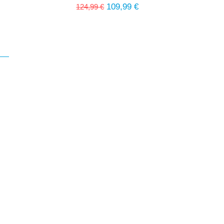
Massivholz (EU)
109,99 €
124,99 €