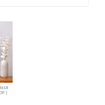
13x18
DF |