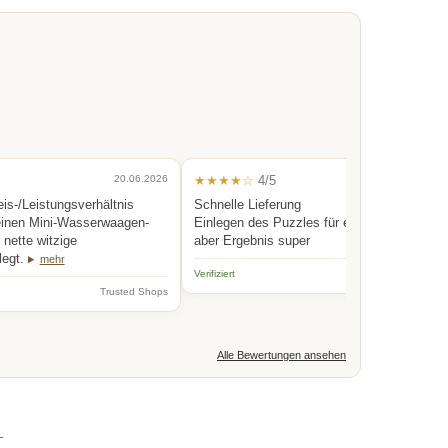
20.06.2026
★★★★☆
4/5
0
eis-/Leistungsverhältnis
Schnelle Lieferung
einen Mini-Wasserwaagen-
Einlegen des Puzzles für eine Person etwas
nette witzige
aber Ergebnis super
legt.
mehr
Verifiziert
Trus
Trusted Shops
Alle Bewertungen ansehen