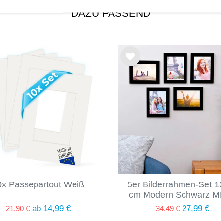
DAZU PASSEND
Wu
nsc
hlist
e
0x Passepartout Weiß
5er Bilderrahmen-Set 
cm Modern Schwarz M
Acrylglas
ab 14,99 €
27,99 €
21,90 €
34,49 €