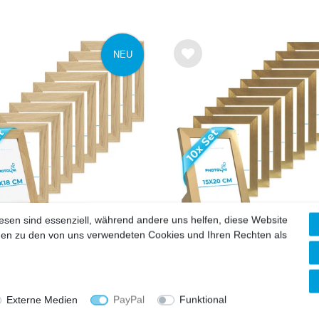
NEU
Wu
nsc
hlist
e
esen sind essenziell, während andere uns helfen, diese Website
onen zu den von uns verwendeten Cookies und Ihren Rechten als
 Bilderrahmen-Set 13x18
10er Bilderrahmen-Set 
Eiche Massivholz Basic
cm Modern Gold MDF B
Collection | Acrylglas
Collection
69,99 €
51,99 €
86,99 €
63,99 €
Externe Medien
PayPal
Funktional