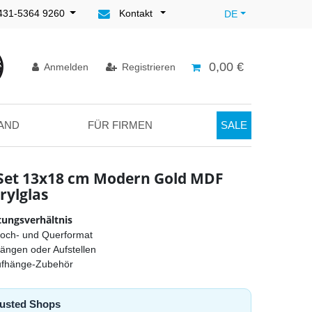
)431-5364 9260
Kontakt
DE
0,00 €
Anmelden
Registrieren
AND
FÜR FIRMEN
SALE
Set 13x18 cm Modern Gold MDF
rylglas
tungsverhältnis
Hoch- und Querformat
hängen oder Aufstellen
Aufhänge-Zubehör
Trusted Shops