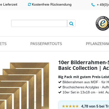
 Lieferzeit
Kostenfreie Rücksendung
+ 49(0
ETS
PASSEPARTOUTS
PFLANZENW
10er Bilderrahmen-
Basic Collection | Ac
Big Pack mit gutem Preis-Leis
Bilderrahmen aus MDF · für 
Bruchsicheres Acrylglas · Auf
10er Set in 13x18 cm · inkl. 
★★★★★
4,78 von 5 bei 