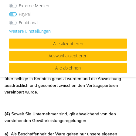
Als Verbraucher werden Sie gebeten, die Ware bei Lieferung
(2)
Externe Medien
umgehend auf Vollständigkeit, offensichtliche Mängel und
PayPal
Transportschäden zu überprüfen und uns sowie dem Spediteur
Funktional
Beanstandungen schnellstmöglich mitzuteilen. Kommen Sie dem
nicht nach, hat dies keine Auswirkung auf Ihre gesetzlichen
Weitere Einstellungen
Gewährleistungsansprüche.
Alle akzeptieren
Auswahl akzeptieren
Soweit ein Merkmal der Ware von den objektiven
(3)
Anforderungen abweicht, gilt die Abweichung nur dann als
Alle ablehnen
vereinbart, wenn Sie vor Abgabe der Vertragserklärung durch uns
über selbige in Kenntnis gesetzt wurden und die Abweichung
ausdrücklich und gesondert zwischen den Vertragsparteien
vereinbart wurde.
(4)
Soweit Sie Unternehmer sind, gilt abweichend von den
vorstehenden Gewährleistungsregelungen:
a)
Als Beschaffenheit der Ware gelten nur unsere eigenen