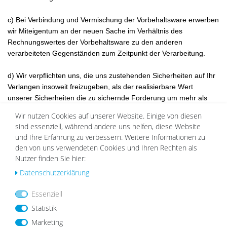
c) Bei Verbindung und Vermischung der Vorbehaltsware erwerben
wir Miteigentum an der neuen Sache im Verhältnis des
Rechnungswertes der Vorbehaltsware zu den anderen
verarbeiteten Gegenständen zum Zeitpunkt der Verarbeitung.
d) Wir verpflichten uns, die uns zustehenden Sicherheiten auf Ihr
Verlangen insoweit freizugeben, als der realisierbare Wert
unserer Sicherheiten die zu sichernde Forderung um mehr als
10% übersteigt. Die Auswahl der freizugebenden Sicherheiten
Wir nutzen Cookies auf unserer Website. Einige von diesen
obliegt uns.
sind essenziell, während andere uns helfen, diese Website
und Ihre Erfahrung zu verbessern. Weitere Informationen zu
den von uns verwendeten Cookies und Ihren Rechten als
§ 7 Gewährleistung
Nutzer finden Sie hier:
Daten­schutz­erklärung
Essenziell
(1)
Es bestehen die gesetzlichen Mängelhaftungsrechte.
Statistik
Marketing