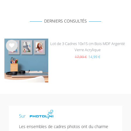
DERNIERS CONSULTÉS
Lot de 3 Cadres 10x15 cm Bois MDF Argenté
Verre Acrylique
List
e de
17,99 €
14,99 €
sou
hait
s
Sur
Les ensembles de cadres photos ont du charme