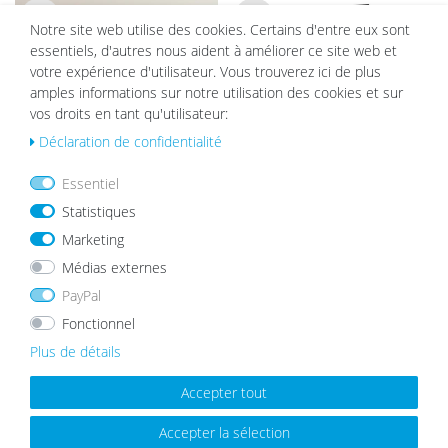
Notre site web utilise des cookies. Certains d'entre eux sont
List
List
essentiels, d'autres nous aident à améliorer ce site web et
e de
e de
votre expérience d'utilisateur. Vous trouverez ici de plus
sou
sou
amples informations sur notre utilisation des cookies et sur
hait
hait
s
s
vos droits en tant qu'utilisateur:
Déclaration de confidentialité
Essentiel
Statistiques
Lot de 17 cadres Moderne Blanc
Cadre photo Moderne Noir avec
en MDF avec vitre en acrylique
vitre en acrylique
Marketing
à partir de 5,99 €
89,99 €
79,99 €
Médias externes
PayPal
Fonctionnel
List
List
Plus de détails
e de
e de
sou
sou
Accepter tout
hait
hait
s
s
Accepter la sélection