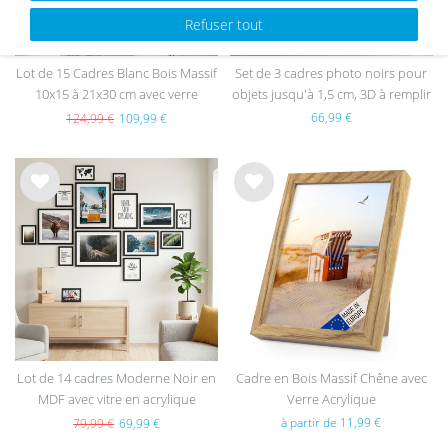
Refuser tout
Lot de 15 Cadres Blanc Bois Massif
Set de 3 cadres photo noirs pour
10x15 à 21x30 cm avec verre
objets jusqu'à 1,5 cm, 3D à remplir
acrylique
40x40 cm, profond avec passe-
66,99 €
124,99 €
109,99 €
partout et verre
List
List
e de
e de
sou
sou
hait
hait
s
s
Lot de 14 cadres Moderne Noir en
Cadre en Bois Massif Chêne avec
MDF avec vitre en acrylique
Verre Acrylique
à partir de 11,99 €
79,99 €
69,99 €