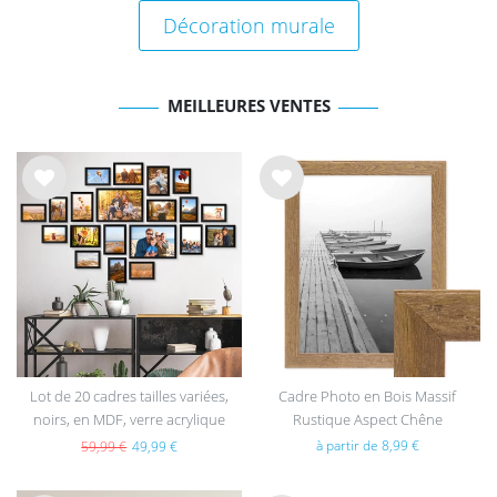
Décoration murale
MEILLEURES VENTES
List
List
e de
e de
sou
sou
hait
hait
s
s
Lot de 20 cadres tailles variées,
Cadre Photo en Bois Massif
noirs, en MDF, verre acrylique
Rustique Aspect Chêne
à partir de 8,99 €
59,99 €
49,99 €