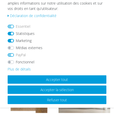
Passe-partout Noir
amples informations sur notre utilisation des cookies et sur
vos droits en tant qu'utilisateur:
List
à partir de 2,19 €
e de
Déclaration de confidentialité
sou
hait
Essentiel
s
Statistiques
Marketing
Médias externes
MEILLEURES VENTES
PayPal
Fonctionnel
Plus de détails
List
List
e de
e de
Accepter tout
sou
sou
hait
hait
Accepter la sélection
s
s
Refuser tout