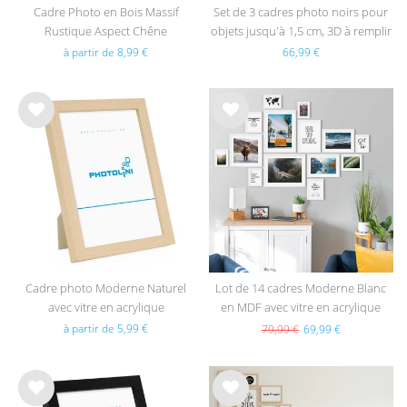
Cadre Photo en Bois Massif
Set de 3 cadres photo noirs pour
Rustique Aspect Chêne
objets jusqu'à 1,5 cm, 3D à remplir
40x40 cm, profond avec passe-
à partir de 8,99 €
66,99 €
partout et verre
List
List
e de
e de
sou
sou
hait
hait
s
s
Cadre photo Moderne Naturel
Lot de 14 cadres Moderne Blanc
avec vitre en acrylique
en MDF avec vitre en acrylique
à partir de 5,99 €
79,99 €
69,99 €
List
List