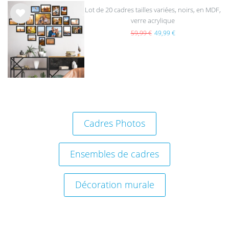
Lot de 20 cadres tailles variées, noirs, en MDF,
verre acrylique
List
e de
59,99 €
49,99 €
sou
hait
s
Cadres Photos
Ensembles de cadres
Décoration murale