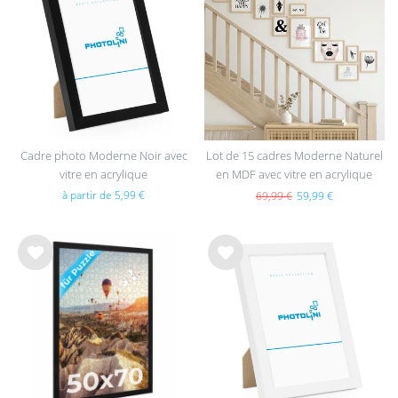
e de
e de
sou
sou
hait
hait
s
s
Cadre photo Moderne Noir avec
Lot de 15 cadres Moderne Naturel
vitre en acrylique
en MDF avec vitre en acrylique
à partir de 5,99 €
69,99 €
59,99 €
List
List
e de
e de
sou
sou
hait
hait
s
s