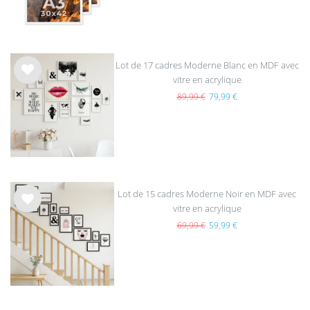
s
Lot de 17 cadres Moderne Blanc en MDF avec
vitre en acrylique
List
e de
89,99 €
79,99 €
sou
hait
s
Lot de 15 cadres Moderne Noir en MDF avec
vitre en acrylique
List
e de
69,99 €
59,99 €
sou
hait
s