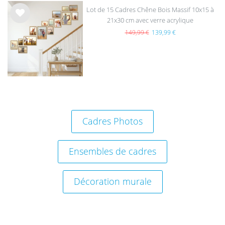
Lot de 15 Cadres Chêne Bois Massif 10x15 à
21x30 cm avec verre acrylique
List
e de
149,99 €
139,99 €
sou
hait
s
Cadres Photos
Ensembles de cadres
Décoration murale