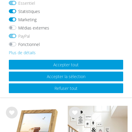
Essentiel
MEILLEURES VENTES
Statistiques
Marketing
Médias externes
List
List
e de
e de
PayPal
sou
sou
Fonctionnel
hait
hait
s
s
Plus de détails
Accepter tout
Accepter la sélection
Cadre Photo en Bois Massif
Cadre photo Moderne Naturel
Rustique Aspect Chêne
avec vitre en acrylique
Refuser tout
à partir de 8,99 €
à partir de 5,99 €
List
List
e de
e de
sou
sou