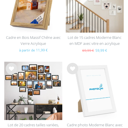
hait
hait
s
s
Cadre en Bois Massif Chêne avec
Lot de 15 cadres Moderne Blanc
Verre Acrylique
en MDF avec vitre en acrylique
à partir de 11,99 €
69,99 €
59,99 €
List
List
e de
e de
sou
sou
hait
hait
s
s
Lot de 20 cadres tailles variées,
Cadre photo Moderne Blanc avec