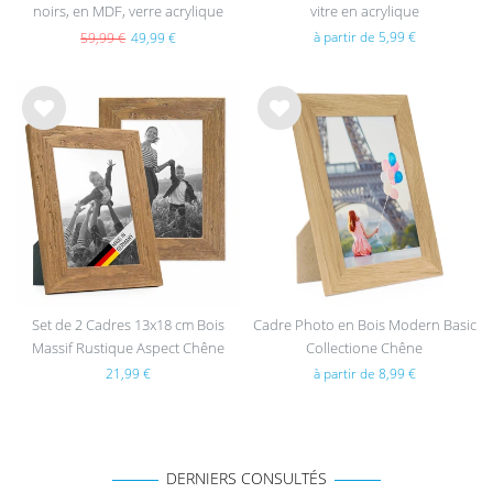
noirs, en MDF, verre acrylique
vitre en acrylique
à partir de 5,99 €
59,99 €
49,99 €
List
List
e de
e de
sou
sou
hait
hait
s
s
Set de 2 Cadres 13x18 cm Bois
Cadre Photo en Bois Modern Basic
Massif Rustique Aspect Chêne
Collectione Chêne
avec Verre
21,99 €
à partir de 8,99 €
DERNIERS CONSULTÉS