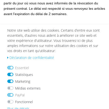
partir du jour où vous nous avez informés de la révocation du
présent contrat. Le délai est respecté si vous renvoyez les articles
avant l'expiration du délai de 2 semaines.
Notre site web utilise des cookies. Certains d'entre eux sont
Les coûts de retour des marchandises sont à notre charge.
essentiels, d'autres nous aident à améliorer ce site web et
votre expérience d'utilisateur. Vous trouverez ici de plus
amples informations sur notre utilisation des cookies et sur
Votre responsabilité n'est engagée qu'à l'égard de la dépréciation
vos droits en tant qu'utilisateur:
de biens résultant de manipulations autres que celles nécessaires
Déclaration de confidentialité
pour s'assurer de la qualité, de la nature et du bon
fonctionnement de ces biens.
Essentiel
Statistiques
Marketing
Motifs d'exclusion ou d'extinction
Médias externes
Le droit de révocation n'existe pas pour les contrats
PayPal
Fonctionnel
de livraison des marchandises qui ne sont pas produites au
préalable et pour lesquelles un choix ou une sélection par
Plus de détails