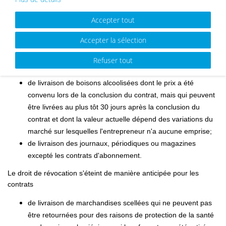
le consommateur est déterminant pour leur production ou
Accepter tout
qui sont clairement adaptées aux besoins spécifiques du
consommateur;
Accepter la sélection
de livraison des marchandises qui peuvent rapidement
s'abîmer ou dont la date de péremption serait rapidement
Refuser tout
dépassée;
de livraison de boisons alcoolisées dont le prix a été
convenu lors de la conclusion du contrat, mais qui peuvent
être livrées au plus tôt 30 jours après la conclusion du
contrat et dont la valeur actuelle dépend des variations du
marché sur lesquelles l'entrepreneur n'a aucune emprise;
de livraison des journaux, périodiques ou magazines
excepté les contrats d'abonnement.
Le droit de révocation s'éteint de manière anticipée pour les
contrats
de livraison de marchandises scellées qui ne peuvent pas
être retournées pour des raisons de protection de la santé