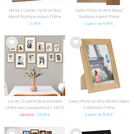
Set de 2 Cadres 13x18 cm Bois
Cadre Photo en Bois Massif
Massif Rustique Aspect Chêne
Rustique Aspect Chêne
avec Verre
21,99 €
à partir de 8,99 €
List
List
e de
e de
sou
sou
hait
hait
s
s
Lot de 12 Cadres Bois Véritable
Cadre Photo en Bois Modern Basic
Chêne avec passepartout | 10x15,
Collectione Chêne
13x18, 15x20 et 21x30 cm
à partir de 8,99 €
149,99 €
129,99 €