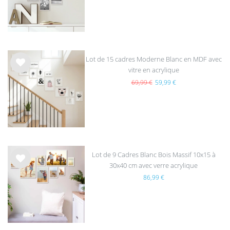
hait
s
Lot de 15 cadres Moderne Blanc en MDF avec
vitre en acrylique
List
e de
69,99 €
59,99 €
sou
hait
s
Lot de 9 Cadres Blanc Bois Massif 10x15 à
30x40 cm avec verre acrylique
List
86,99 €
e de
sou
hait
s