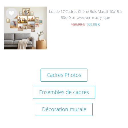
Lot de 17 Cadres Chêne Bois Massif 10x15 à
30x40 cm avec verre acrylique
List
e de
189,99 €
169,99 €
sou
hait
s
Cadres Photos
Ensembles de cadres
Décoration murale