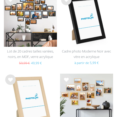
List
List
e de
e de
sou
sou
hait
hait
s
s
Lot de 20 cadres tailles variées,
Cadre photo Moderne Noir avec
noirs, en MDF, verre acrylique
vitre en acrylique
à partir de 5,99 €
59,99 €
49,99 €
List
List
e de
e de
sou
sou
hait
hait
s
s