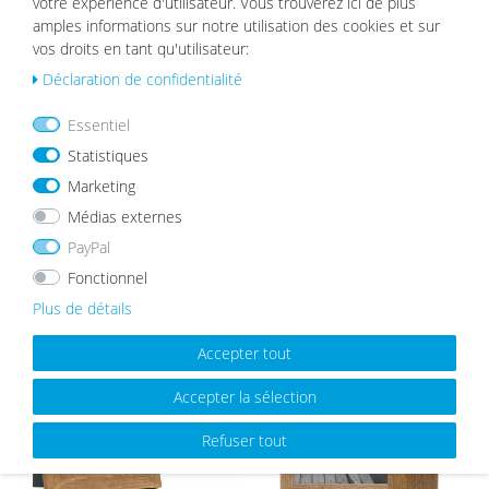
votre expérience d'utilisateur. Vous trouverez ici de plus
amples informations sur notre utilisation des cookies et sur
Lot de 2 Cadres Blanc Bois Massif 21x30 cm /
vos droits en tant qu'utilisateur:
A4 avec verre acrylique
List
Déclaration de confidentialité
24,99 €
e de
sou
hait
Essentiel
s
Statistiques
Marketing
Médias externes
MEILLEURES VENTES
PayPal
Fonctionnel
Plus de détails
List
List
Accepter tout
e de
e de
sou
sou
hait
hait
Accepter la sélection
s
s
Refuser tout