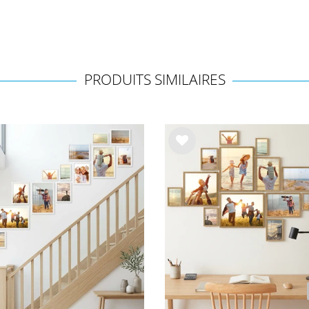
PRODUITS SIMILAIRES
List
e de
sou
hait
s