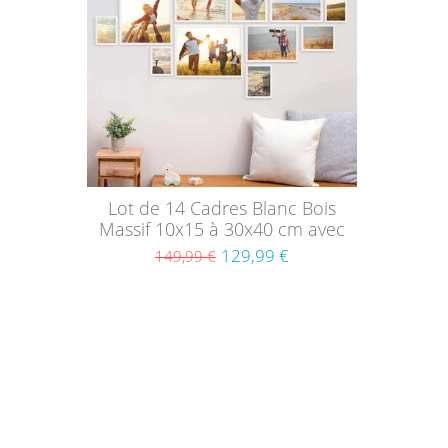
hait
s
Lot de 14 Cadres Blanc Bois
Massif 10x15 à 30x40 cm avec
verre acrylique
129,99 €
149,99 €
Achats
Sur
Mode
Les ensembles de cadres photos ont