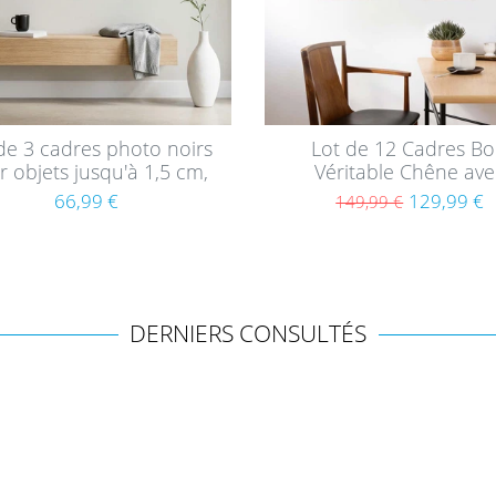
de 3 cadres photo noirs
Lot de 12 Cadres Bo
 objets jusqu'à 1,5 cm,
Véritable Chêne ave
D à remplir 40x40 cm,
passepartout | 10x15, 1
66,99 €
129,99 €
149,99 €
ond avec passe-partout
15x20 et 21x30 cm
et verre
DERNIERS CONSULTÉS