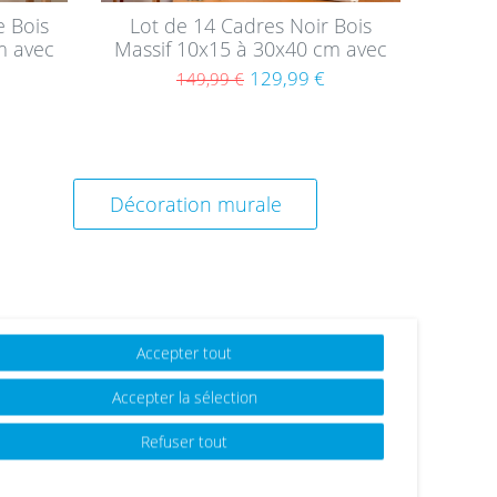
e Bois
Lot de 14 Cadres Noir Bois
m avec
Massif 10x15 à 30x40 cm avec
verre acrylique
129,99 €
149,99 €
Décoration murale
Accepter tout
Accepter la sélection
Refuser tout