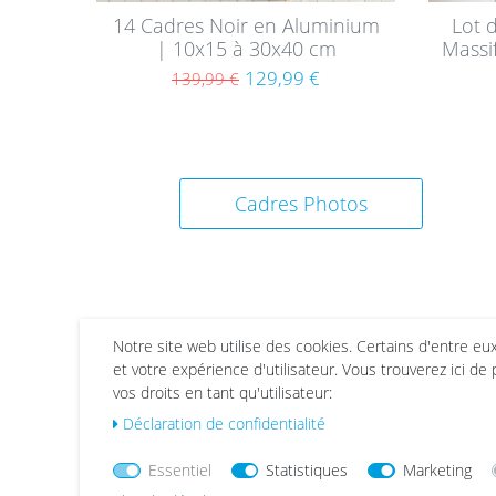
14 Cadres Noir en Aluminium
Lot 
| 10x15 à 30x40 cm
Massi
129,99 €
139,99 €
Cadres Photos
Notre site web utilise des cookies. Certains d'entre eu
et votre expérience d'utilisateur. Vous trouverez ici de
vos droits en tant qu'utilisateur:
List
List
Déclaration de confidentialité
e de
e de
sou
sou
Essentiel
Statistiques
Marketing
hait
hait
s
s