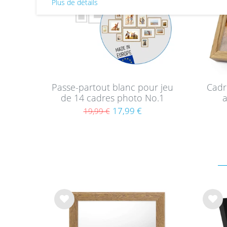
Plus de détails
Passe-partout blanc pour jeu
Cadr
de 14 cadres photo No.1
a
17,99 €
19,99 €
List
List
e de
e de