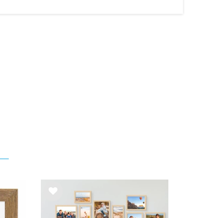
List
e de