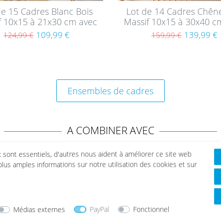
de 15 Cadres Blanc Bois
Lot de 14 Cadres Chên
f 10x15 à 21x30 cm avec
Massif 10x15 à 30x40 c
verre acrylique
verre acrylique
109,99 €
139,99 €
124,99 €
159,99 €
Ensembles de cadres
A COMBINER AVEC
x sont essentiels, d'autres nous aident à améliorer ce site web
 plus amples informations sur notre utilisation des cookies et sur
Médias externes
PayPal
Fonctionnel