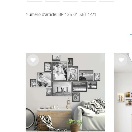
Numéro d'article
:
BR-125-01-SET-14/1
List
List
e de
e de
sou
sou
hait
hait
s
s