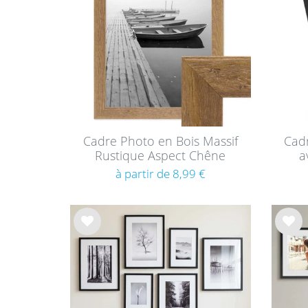
sou
sou
hait
hait
s
s
Cadre Photo en Bois Massif
Cad
Rustique Aspect Chêne
a
à partir de 8,99 €
List
List
e de
e de
sou
sou
hait
hait
s
s