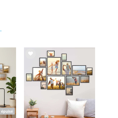
List
e de
sou
hait
s
épuisé