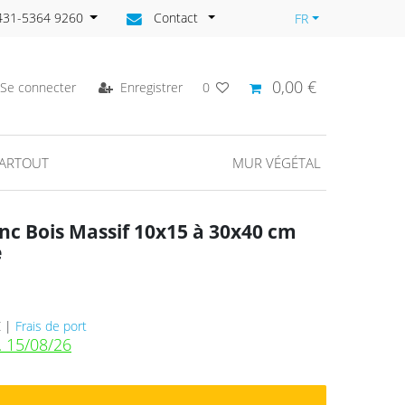
)431-5364 9260
Contact
FR
0,00 €
Se connecter
Enregistrer
0
PARTOUT
MUR VÉGÉTAL
anc Bois Massif 10x15 à 30x40 cm
e
€ |
Frais de port
. 15/08/26