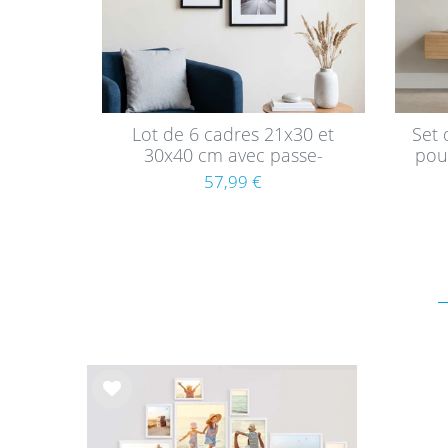
Lot de 6 cadres 21x30 et
Set 
30x40 cm avec passe-
pour
partout Moderne Noir en
3
57,99 €
MDF avec vitre en acrylique
prof
List
e de
sou