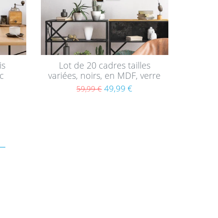
is
Lot de 20 cadres tailles
c
variées, noirs, en MDF, verre
3x18,
acrylique
49,99 €
59,99 €