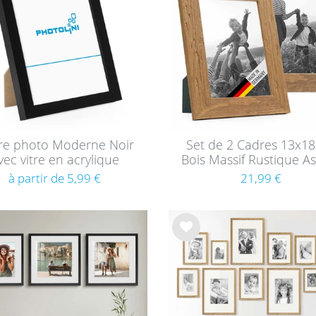
sou
hait
s
re photo Moderne Noir
Set de 2 Cadres 13x1
vec vitre en acrylique
Bois Massif Rustique A
Chêne avec Verre
à partir de 5,99 €
21,99 €
List
e de
sou
hait
s