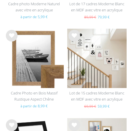
Cadre photo Moderne Naturel
Lot de 17 cadres Moderne Blanc
avec vitre en acrylique
en MDF avec vitre en acrylique
à partir de 5,99 €
89,99 €
79,99 €
List
List
e de
e de
sou
sou
hait
hait
s
s
Cadre Photo en Bois Massif
Lot de 15 cadres Moderne Blanc
Rustique Aspect Chêne
en MDF avec vitre en acrylique
à partir de 8,99 €
69,99 €
59,99 €
List
List