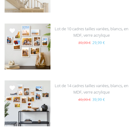
s
Lot de 10 cadres tailles variées, blancs, en
MDF, verre acrylique
List
e de
39,99 €
29,99 €
sou
hait
s
Lot de 14 cadres tailles variées, blancs, en
MDF, verre acrylique
List
e de
49,99 €
39,99 €
sou
hait
s