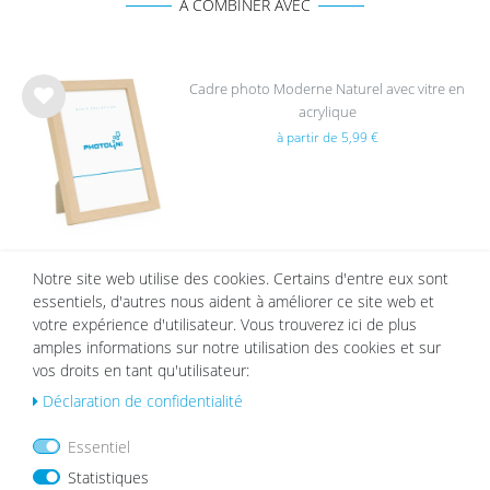
A COMBINER AVEC
Cadre photo Moderne Naturel avec vitre en
acrylique
List
à partir de 5,99 €
e de
sou
hait
s
Notre site web utilise des cookies. Certains d'entre eux sont
Passe-partout Blanc
essentiels, d'autres nous aident à améliorer ce site web et
List
votre expérience d'utilisateur. Vous trouverez ici de plus
à partir de 2,19 €
e de
amples informations sur notre utilisation des cookies et sur
sou
vos droits en tant qu'utilisateur:
hait
Déclaration de confidentialité
s
Essentiel
Statistiques