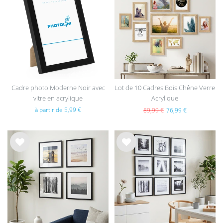
e de
e de
sou
sou
hait
hait
s
s
Cadre photo Moderne Noir avec
Lot de 10 Cadres Bois Chêne Verre
vitre en acrylique
Acrylique
à partir de 5,99 €
89,99 €
76,99 €
List
List
e de
e de
sou
sou
hait
hait
s
s