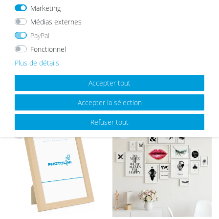
Passe-partout Noir
Marketing
List
Médias externes
à partir de 2,19 €
e de
sou
PayPal
hait
Fonctionnel
s
Plus de détails
Accepter tout
MEILLEURES VENTES
Accepter la sélection
Refuser tout
List
List
e de
e de
sou
sou
hait
hait
s
s