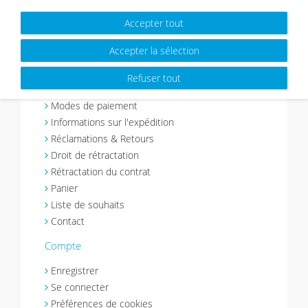
intérieur. Avec les cadres photos de Photolini,
vous pouvez facilement créer vous-même un mur
Accepter tout
de photos.
Accepter la sélection
En savoir plus sur Photolini » >>
Refuser tout
Achats & services
Modes de paiement
Informations sur l'expédition
Réclamations & Retours
Droit de rétractation
Rétractation du contrat
Panier
Liste de souhaits
Contact
Compte
Enregistrer
Se connecter
Préférences de cookies