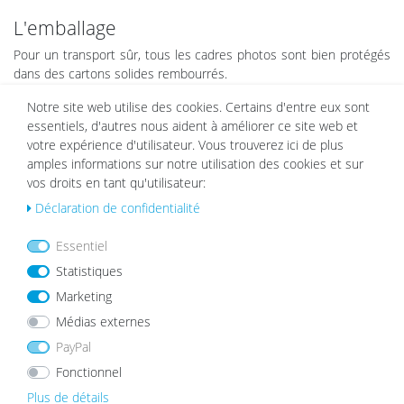
L'emballage
Pour un transport sûr, tous les cadres photos sont bien protégés
dans des cartons solides rembourrés.
Nous essayons autant que possible d'éviter les emballages en
Notre site web utilise des cookies. Certains d'entre eux sont
plastique.
essentiels, d'autres nous aident à améliorer ce site web et
votre expérience d'utilisateur. Vous trouverez ici de plus
amples informations sur notre utilisation des cookies et sur
Livraison endommagée
vos droits en tant qu'utilisateur:
Déclaration de confidentialité
Si un article était malgré tout abîmé lors du transport, il serait bien
évidemment remplacé. Contactez simplement notre
service
Essentiel
clients
.
Statistiques
Marketing
Médias externes
Sur
PayPal
Les ensembles de cadres photos ont du charme
Fonctionnel
et vous permettent de personnaliser votre
Plus de détails