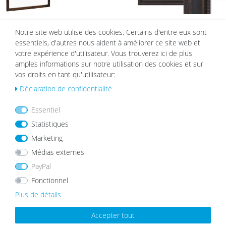
Lot de 10 cadres 30x40 cm Moderne
Cadre en Bois Style Maison de
Notre site web utilise des cookies. Certains d'entre eux sont
Chêne foncé en MDF avec vitre en
Campagne Marron Foncé
essentiels, d'autres nous aident à améliorer ce site web et
acrylique
à partir de 16,99 €
99,99 €
79,99 €
votre expérience d'utilisateur. Vous trouverez ici de plus
amples informations sur notre utilisation des cookies et sur
vos droits en tant qu'utilisateur:
List
List
Déclaration de confidentialité
e de
e de
sou
sou
Essentiel
hait
hait
Statistiques
s
s
Marketing
Médias externes
PayPal
Fonctionnel
Cadre Photo Chalet aspect Chêne |
Cadre en Bois Massif Chêne foncé
Plus de détails
Bois Massif
avec Verre Acrylique
à partir de 7,99 €
à partir de 11,99 €
Accepter tout