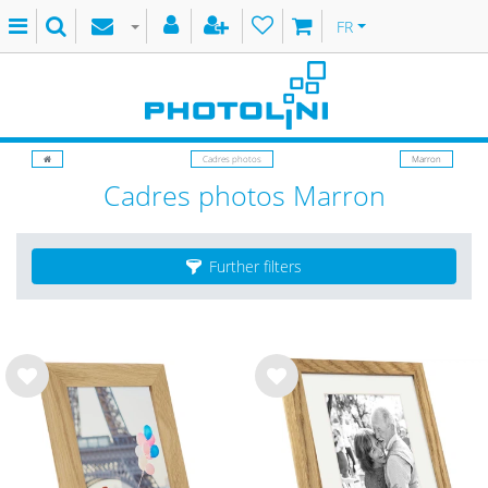
FR
Cadres photos
Marron
Cadres photos Marron
Further filters
List
List
e de
e de
sou
sou
hait
hait
s
s