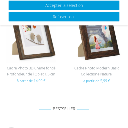
Accepter la sélection
NOUVEAU
List
List
Refuser tout
e de
e de
sou
sou
hait
hait
s
s
Cadre Photo 3D Chêne foncé
Cadre Photo Modern Basic
Profondeur de l'Objet 1,5 cm
Collectione Naturel
à partir de 14,99 €
à partir de 5,99 €
BESTSELLER