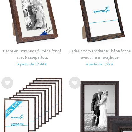
sou
sou
hait
hait
s
s
Cadre en Bois Massif Chêne foncé
Cadre photo Moderne Chêne foncé
avec Passepartout
avec vitre en acrylique
à partir de 12,99 €
à partir de 5,99 €
List
List
e de
e de
sou
sou
hait
hait
s
s