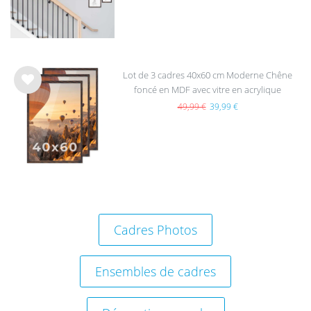
hait
s
Lot de 3 cadres 40x60 cm Moderne Chêne
foncé en MDF avec vitre en acrylique
List
e de
49,99 €
39,99 €
sou
hait
s
Cadres Photos
Ensembles de cadres