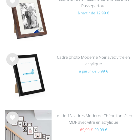
Passepartout
List
à partir de 12,99 €
e de
sou
hait
s
Cadre photo Moderne Noir avec vitre en
acrylique
List
à partir de 5,99 €
e de
sou
hait
s
Lot de 15 cadres Moderne Chêne foncé en
MDF avec vitre en acrylique
List
e de
69,99 €
59,99 €
sou