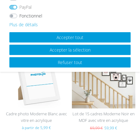
s
PayPal
Fonctionnel
Plus de détails
MEILLEURES VENTES
Accepter tout
Accepter la sélection
List
List
Refuser tout
e de
e de
sou
sou
hait
hait
s
s
Cadre photo Moderne Blanc avec
Lot de 15 cadres Moderne Noir en
vitre en acrylique
MDF avec vitre en acrylique
à partir de 5,99 €
69,99 €
59,99 €