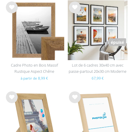
List
List
e de
e de
sou
sou
hait
hait
s
s
épuisé
Cadre Photo en Bois Massif
Lot de 6 cadres 30x40 cm avec
Rustique Aspect Chêne
passe-partout 20x30 cm Moderne
Noir en MDF avec vitre en
à partir de 8,99 €
67,99 €
acrylique
List
List
e de
e de
sou
sou
hait
hait
s
s