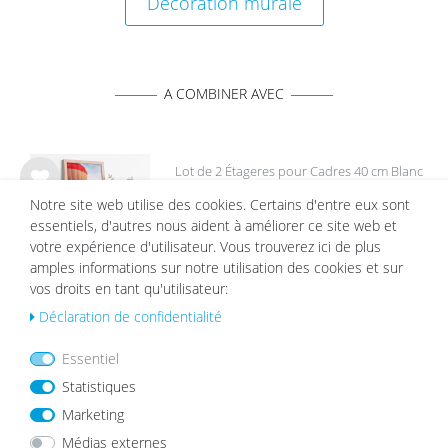
Décoration murale
A COMBINER AVEC
Lot de 2 Étageres pour Cadres 40 cm Blanc
List
Notre site web utilise des cookies. Certains d'entre eux sont
22,99 €
e de
essentiels, d'autres nous aident à améliorer ce site web et
sou
votre expérience d'utilisateur. Vous trouverez ici de plus
hait
amples informations sur notre utilisation des cookies et sur
s
vos droits en tant qu'utilisateur:
Déclaration de confidentialité
Passe-partout Blanc
Essentiel
List
Statistiques
à partir de 2,19 €
e de
Marketing
sou
hait
Médias externes