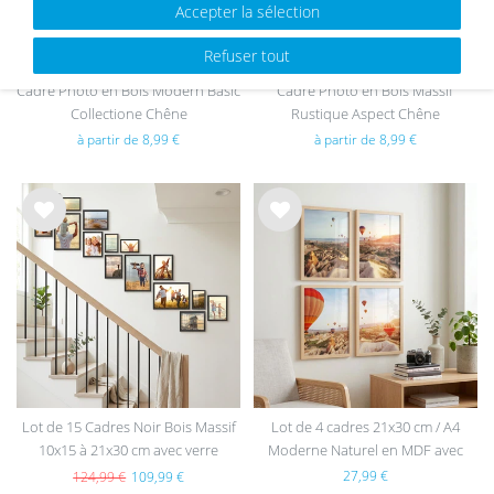
Accepter la sélection
Refuser tout
Cadre Photo en Bois Modern Basic
Cadre Photo en Bois Massif
Collectione Chêne
Rustique Aspect Chêne
à partir de 8,99 €
à partir de 8,99 €
List
List
e de
e de
sou
sou
hait
hait
s
s
Lot de 15 Cadres Noir Bois Massif
Lot de 4 cadres 21x30 cm / A4
10x15 à 21x30 cm avec verre
Moderne Naturel en MDF avec
acrylique
vitre en acrylique
27,99 €
124,99 €
109,99 €