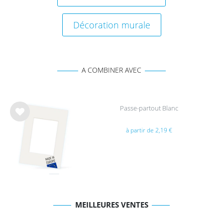
Décoration murale
A COMBINER AVEC
Passe-partout Blanc
List
à partir de 2,19 €
e de
sou
hait
s
MEILLEURES VENTES