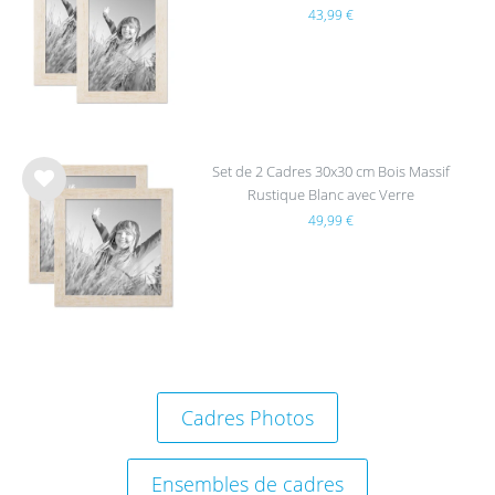
43,99 €
e de
sou
hait
s
Set de 2 Cadres 30x30 cm Bois Massif
Rustique Blanc avec Verre
List
49,99 €
e de
sou
hait
s
Cadres Photos
Ensembles de cadres