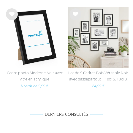
List
List
e de
e de
sou
sou
hait
hait
s
s
Cadre photo Moderne Noir avec
Lot de 9 Cadres Bois Véritable Noir
vitre en acrylique
avec passepartout | 10x15, 13x18,
15x20 et 21x30 cm
à partir de 5,99 €
84,99 €
DERNIERS CONSULTÉS