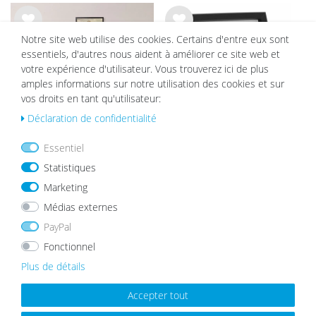
List
List
Notre site web utilise des cookies. Certains d'entre eux sont
e de
e de
essentiels, d'autres nous aident à améliorer ce site web et
sou
sou
votre expérience d'utilisateur. Vous trouverez ici de plus
hait
hait
amples informations sur notre utilisation des cookies et sur
s
s
vos droits en tant qu'utilisateur:
Déclaration de confidentialité
Essentiel
Lot de 17 Cadres Noir Bois Massif
Cadre Photo 3D Noir Profondeur
Statistiques
10x15 à 30x40 cm avec verre
de l'Objet 1,5 cm
Marketing
acrylique
à partir de 7,99 €
149,99 €
139,99 €
Médias externes
PayPal
Fonctionnel
List
List
e de
e de
Plus de détails
sou
sou
hait
hait
Accepter tout
s
s