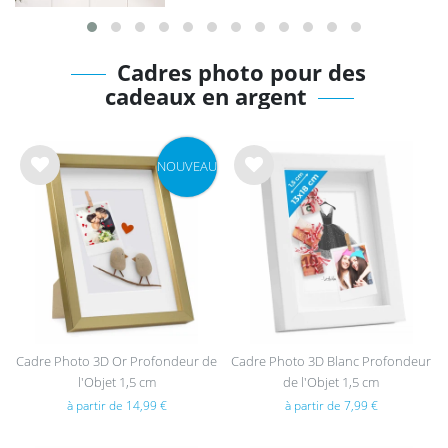
Cadres photo pour des
cadeaux en argent
NOUVEAU
List
List
e de
e de
sou
sou
hait
hait
s
s
Cadre Photo 3D Or Profondeur de
Cadre Photo 3D Blanc Profondeur
l'Objet 1,5 cm
de l'Objet 1,5 cm
à partir de 14,99 €
à partir de 7,99 €