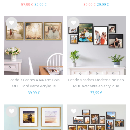
57,99 €
32,99 €
39,99 €
29,99 €
List
List
e de
e de
sou
sou
hait
hait
s
s
Lot de 3 Cadres 40x40 cm Bois
Lot de 6 cadres Moderne Noir en
MDF Doré Verre Acrylique
MDF avec vitre en acrylique
39,99 €
37,99 €
List
List
e de
e de
sou
sou