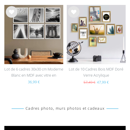
List
List
e de
e de
sou
sou
hait
hait
s
s
Lot de 6 cadres 30x30 cm Moderne
Lot de 10 Cadres Bois MDF Doré
Blanc en MDF avec vitre en
Verre Acrylique
acrylique
36,99 €
57,49 €
47,99 €
Cadres photo, murs photos et cadeaux