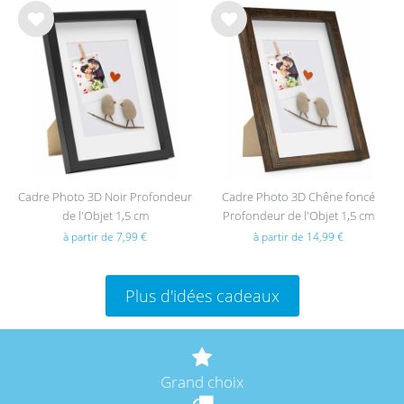
List
List
e de
e de
sou
sou
hait
hait
s
s
Cadre Photo 3D Noir Profondeur
Cadre Photo 3D Chêne foncé
de l'Objet 1,5 cm
Profondeur de l'Objet 1,5 cm
à partir de 7,99 €
à partir de 14,99 €
Plus d'idées cadeaux
Grand choix