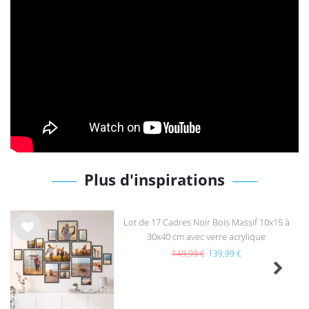
Plus d'inspirations
Lot de 17 Cadres Noir Bois Massif 10x15 à
30x40 cm avec verre acrylique
List
e de
149,99 €
139,99 €
sou
hait
s