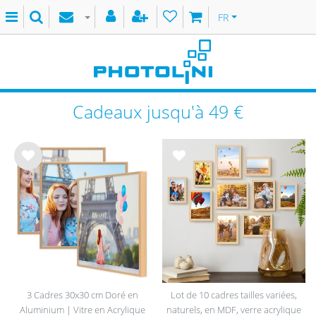
FR
Cadeaux jusqu'à 49 €
List
List
e de
e de
sou
sou
hait
hait
s
s
3 Cadres 30x30 cm Doré en
Lot de 10 cadres tailles variées,
Aluminium | Vitre en Acrylique
naturels, en MDF, verre acrylique