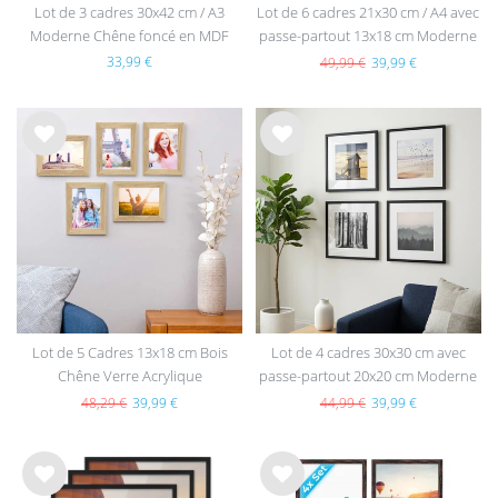
Lot de 3 cadres 30x42 cm / A3
Lot de 6 cadres 21x30 cm / A4 avec
Moderne Chêne foncé en MDF
passe-partout 13x18 cm Moderne
avec vitre en acrylique
Argent en MDF avec vitre en
33,99 €
49,99 €
39,99 €
acrylique
List
List
e de
e de
sou
sou
hait
hait
s
s
Lot de 5 Cadres 13x18 cm Bois
Lot de 4 cadres 30x30 cm avec
Chêne Verre Acrylique
passe-partout 20x20 cm Moderne
Noir en MDF avec vitre en
48,29 €
39,99 €
44,99 €
39,99 €
acrylique
List
List