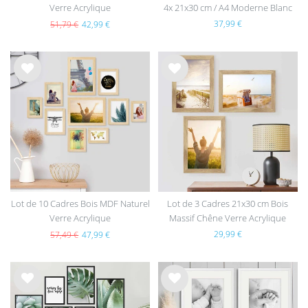
Verre Acrylique
4x 21x30 cm / A4 Moderne Blanc
en MDF avec vitre en acrylique
37,99 €
51,79 €
42,99 €
List
List
e de
e de
sou
sou
hait
hait
s
s
Lot de 10 Cadres Bois MDF Naturel
Lot de 3 Cadres 21x30 cm Bois
Verre Acrylique
Massif Chêne Verre Acrylique
29,99 €
57,49 €
47,99 €
List
List
e de
e de