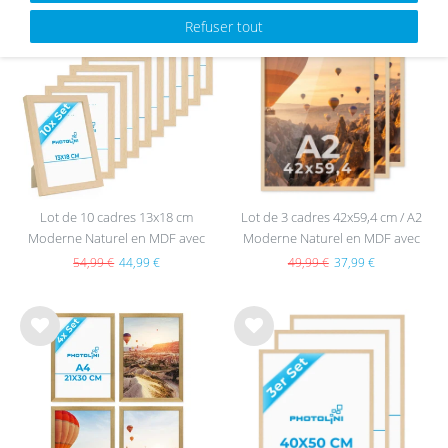
Refuser tout
List
List
e de
e de
sou
sou
hait
hait
s
s
Lot de 10 cadres 13x18 cm
Lot de 3 cadres 42x59,4 cm / A2
Moderne Naturel en MDF avec
Moderne Naturel en MDF avec
vitre en acrylique
vitre en acrylique
54,99 €
44,99 €
49,99 €
37,99 €
List
List
e de
e de
sou
sou
hait
hait
s
s