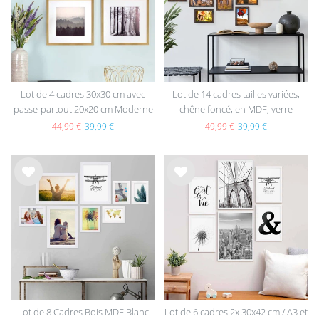
hait
hait
s
s
Lot de 4 cadres 30x30 cm avec
Lot de 14 cadres tailles variées,
passe-partout 20x20 cm Moderne
chêne foncé, en MDF, verre
Or en MDF avec vitre en acrylique
acrylique
44,99 €
39,99 €
49,99 €
39,99 €
List
List
e de
e de
sou
sou
hait
hait
s
s
Lot de 8 Cadres Bois MDF Blanc
Lot de 6 cadres 2x 30x42 cm / A3 et