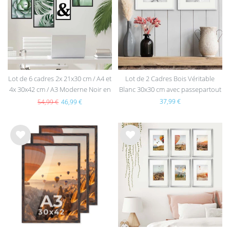
sou
sou
hait
hait
s
s
Lot de 6 cadres 2x 21x30 cm / A4 et
Lot de 2 Cadres Bois Véritable
4x 30x42 cm / A3 Moderne Noir en
Blanc 30x30 cm avec passepartout
MDF avec vitre en acrylique
37,99 €
54,99 €
46,99 €
List
List
e de
e de
sou
sou
hait
hait
s
s