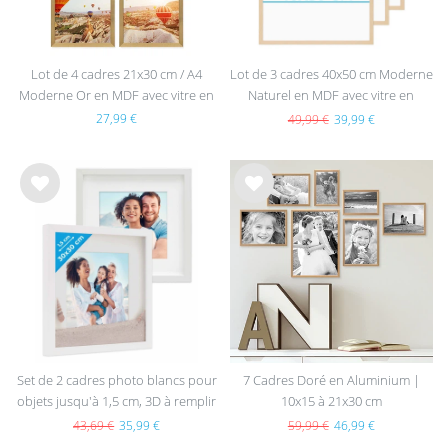
Lot de 4 cadres 21x30 cm / A4
Lot de 3 cadres 40x50 cm Moderne
Moderne Or en MDF avec vitre en
Naturel en MDF avec vitre en
acrylique
acrylique
27,99 €
49,99 €
39,99 €
List
List
e de
e de
sou
sou
hait
hait
s
s
Set de 2 cadres photo blancs pour
7 Cadres Doré en Aluminium |
objets jusqu'à 1,5 cm, 3D à remplir
10x15 à 21x30 cm
30x30 cm, profond avec passe-
43,69 €
35,99 €
59,99 €
46,99 €
partout et verre