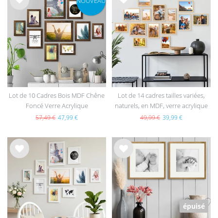
NOUVEAU
List
List
e de
e de
sou
sou
hait
hait
s
s
Lot de 10 Cadres Bois MDF Chêne
Lot de 14 cadres tailles variées,
Foncé Verre Acrylique
naturels, en MDF, verre acrylique
57,49 €
47,99 €
49,99 €
39,99 €
List
List
e de
e de
sou
sou
hait
hait
s
s
épuisé