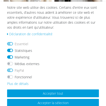
Notre site web utilise des cookies. Certains d'entre eux sont
essentiels, d'autres nous aident à améliorer ce site web et
Lot de 10 Cadres Bois MDF Blanc
Lot de 2 Cadres Bois Véritable
votre expérience d'utilisateur. Vous trouverez ici de plus
Verre Acrylique
Chêne 30x30 cm avec
amples informations sur notre utilisation des cookies et sur
passepartout
39,99 €
57,49 €
47,99 €
vos droits en tant qu'utilisateur:
Déclaration de confidentialité
List
List
Essentiel
e de
e de
Statistiques
sou
sou
hait
hait
Marketing
s
s
Médias externes
PayPal
Fonctionnel
Plus de détails
Lot de 2 Cadres Chêne foncé Bois
Set de 3 Cadres Photo Chalet
Massif 30x30 cm avec verre
20x20 cm Blanc | Bois Massif
Accepter tout
acrylique
34,99 €
39,99 €
Accepter la sélection