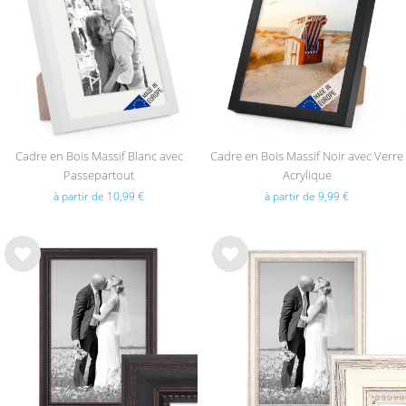
sou
sou
hait
hait
s
s
Cadre en Bois Massif Blanc avec
Cadre en Bois Massif Noir avec Verre
Passepartout
Acrylique
à partir de 10,99 €
à partir de 9,99 €
List
List
e de
e de
sou
sou
hait
hait
s
s