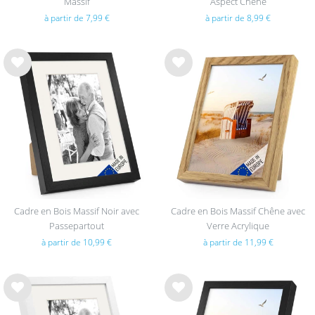
Massif
Aspect Chêne
à partir de 7,99 €
à partir de 8,99 €
List
List
e de
e de
sou
sou
hait
hait
s
s
Cadre en Bois Massif Noir avec
Cadre en Bois Massif Chêne avec
Passepartout
Verre Acrylique
à partir de 10,99 €
à partir de 11,99 €
List
List
e de
e de