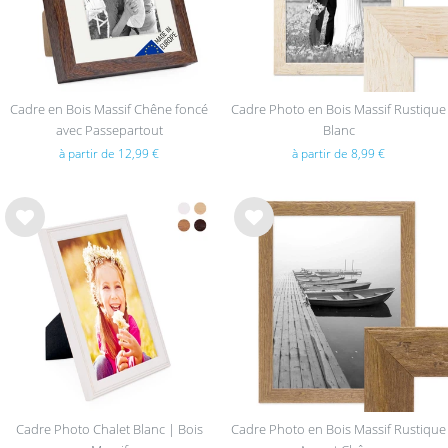
Cadre en Bois Massif Chêne foncé
Cadre Photo en Bois Massif Rustique
avec Passepartout
Blanc
à partir de 12,99 €
à partir de 8,99 €
List
List
e de
e de
sou
sou
hait
hait
s
s
Cadre Photo Chalet Blanc | Bois
Cadre Photo en Bois Massif Rustique