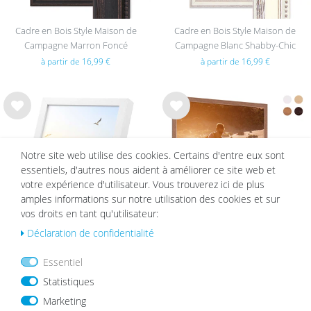
Cadre en Bois Style Maison de
Cadre en Bois Style Maison de
Campagne Marron Foncé
Campagne Blanc Shabby-Chic
à partir de 16,99 €
à partir de 16,99 €
List
List
e de
e de
sou
sou
Notre site web utilise des cookies. Certains d'entre eux sont
hait
hait
essentiels, d'autres nous aident à améliorer ce site web et
s
s
votre expérience d'utilisateur. Vous trouverez ici de plus
amples informations sur notre utilisation des cookies et sur
vos droits en tant qu'utilisateur:
Déclaration de confidentialité
Cadre en Bois Massif Blanc avec
Cadre Photo Chalet aspect Chêne |
Essentiel
Verre Acrylique
Bois Massif
Statistiques
à partir de 9,99 €
à partir de 7,99 €
Marketing