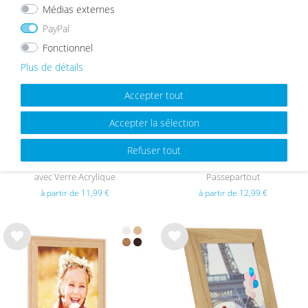
Médias externes
PayPal
List
List
e de
e de
Fonctionnel
sou
sou
Plus de détails
hait
hait
s
s
Accepter tout
Accepter la sélection
Refuser tout
Cadre en Bois Massif Chêne foncé
Cadre en Bois Massif Chêne avec
avec Verre Acrylique
Passepartout
à partir de 11,99 €
à partir de 12,99 €
List
List
e de
e de
sou
sou
hait
hait
s
s