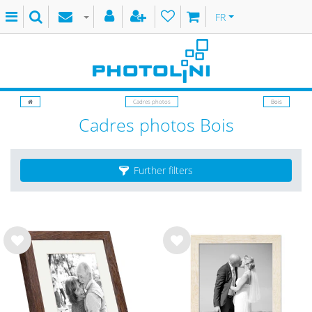
FR
Cadres photos
Bois
Cadres photos Bois
Further filters
List
List
e de
e de
sou
sou
hait
hait
s
s