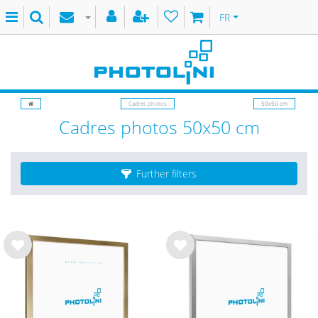
FR
Cadres photos
50x50 cm
Cadres photos 50x50 cm
Further filters
List
List
e de
e de
sou
sou
hait
hait
s
s