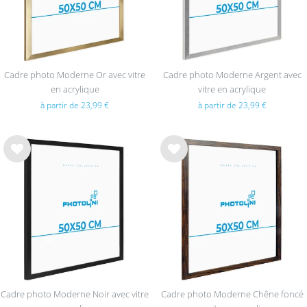
Cadre photo Moderne Or avec vitre
Cadre photo Moderne Argent avec
en acrylique
vitre en acrylique
à partir de 23,99 €
à partir de 23,99 €
List
List
e de
e de
sou
sou
hait
hait
s
s
Cadre photo Moderne Noir avec vitre
Cadre photo Moderne Chêne foncé