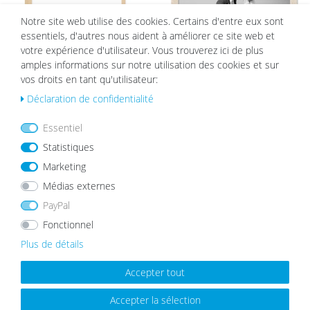
sou
sou
Notre site web utilise des cookies. Certains d'entre eux sont
hait
hait
essentiels, d'autres nous aident à améliorer ce site web et
s
s
votre expérience d'utilisateur. Vous trouverez ici de plus
amples informations sur notre utilisation des cookies et sur
vos droits en tant qu'utilisateur:
Déclaration de confidentialité
Cadre photo Moderne Naturel avec
Cadre Photo en Bois Massif Rustique
Essentiel
vitre en acrylique
Blanc
Statistiques
à partir de 23,99 €
à partir de 51,99 €
Marketing
Médias externes
PayPal
BESTSELLER
Fonctionnel
Plus de détails
Cadre Photo en Bois Massif Rustique Aspect
Accepter tout
Chêne
List
Accepter la sélection
à partir de 8,99 €
e de