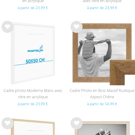
en acrylique
avec vitre en acrylique
à partir de 23,99 €
à partir de 23,99 €
List
List
e de
e de
sou
sou
hait
hait
s
s
Cadre photo Moderne Blanc avec
Cadre Photo en Bois Massif Rustique
vitre en acrylique
Aspect Chêne
à partir de 23,99 €
à partir de 54,99 €
List
List
e de
e de