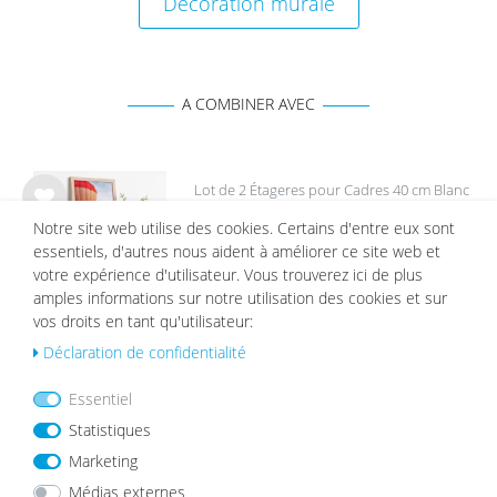
Décoration murale
A COMBINER AVEC
Lot de 2 Étageres pour Cadres 40 cm Blanc
List
Notre site web utilise des cookies. Certains d'entre eux sont
22,99 €
e de
essentiels, d'autres nous aident à améliorer ce site web et
sou
votre expérience d'utilisateur. Vous trouverez ici de plus
hait
amples informations sur notre utilisation des cookies et sur
s
vos droits en tant qu'utilisateur:
Déclaration de confidentialité
Passe-partout Blanc
Essentiel
List
Statistiques
à partir de 2,19 €
e de
Marketing
sou
hait
Médias externes