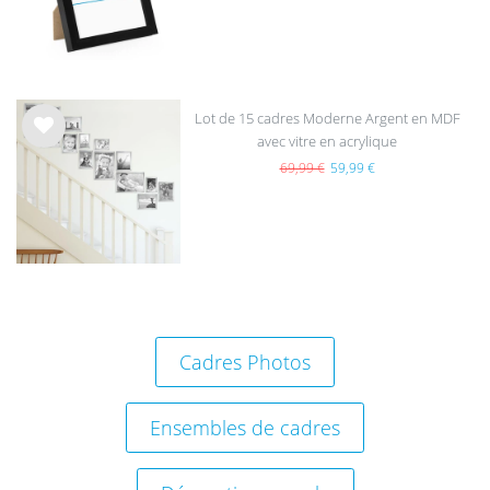
hait
s
Lot de 15 cadres Moderne Argent en MDF
avec vitre en acrylique
List
e de
69,99 €
59,99 €
sou
hait
s
Cadres Photos
Ensembles de cadres