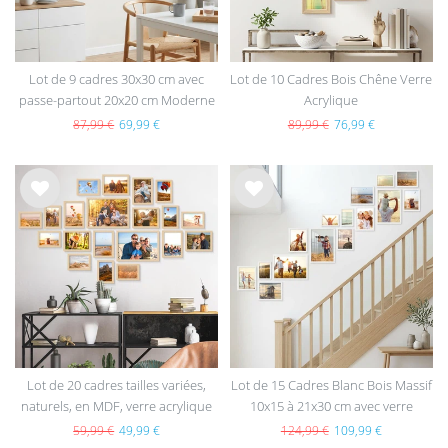
Lot de 9 cadres 30x30 cm avec
Lot de 10 Cadres Bois Chêne Verre
passe-partout 20x20 cm Moderne
Acrylique
Noir en MDF avec vitre en
87,99 €
69,99 €
89,99 €
76,99 €
acrylique
List
List
e de
e de
sou
sou
hait
hait
s
s
Lot de 20 cadres tailles variées,
Lot de 15 Cadres Blanc Bois Massif
naturels, en MDF, verre acrylique
10x15 à 21x30 cm avec verre
acrylique
59,99 €
49,99 €
124,99 €
109,99 €