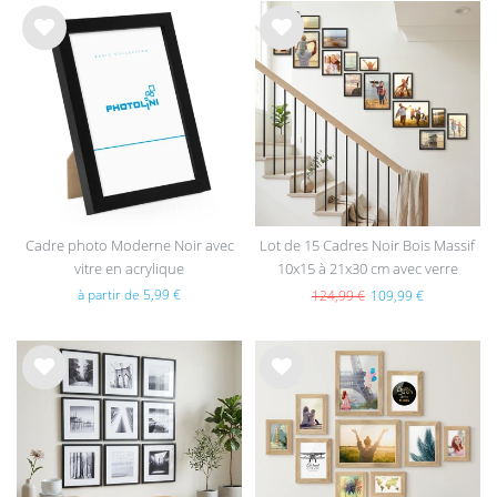
List
List
e de
e de
sou
sou
hait
hait
s
s
Cadre photo Moderne Noir avec
Lot de 15 Cadres Noir Bois Massif
vitre en acrylique
10x15 à 21x30 cm avec verre
acrylique
à partir de 5,99 €
124,99 €
109,99 €
List
List
e de
e de
sou
sou
hait
hait
s
s