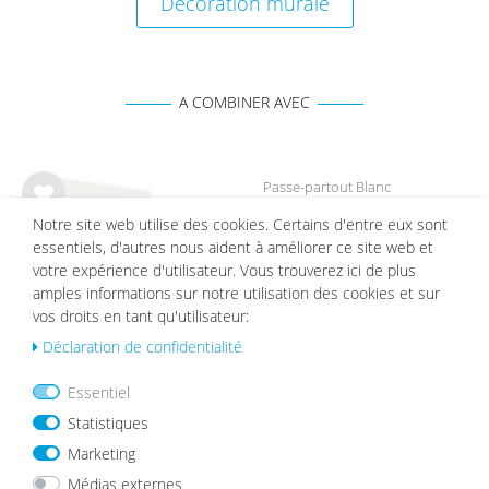
Décoration murale
A COMBINER AVEC
Passe-partout Blanc
List
Notre site web utilise des cookies. Certains d'entre eux sont
à partir de 2,19 €
e de
essentiels, d'autres nous aident à améliorer ce site web et
sou
votre expérience d'utilisateur. Vous trouverez ici de plus
hait
amples informations sur notre utilisation des cookies et sur
s
vos droits en tant qu'utilisateur:
Déclaration de confidentialité
Lot de 15 cadres Moderne Noir en MDF avec
Essentiel
vitre en acrylique
List
Statistiques
e de
69,99 €
59,99 €
Marketing
sou
hait
Médias externes