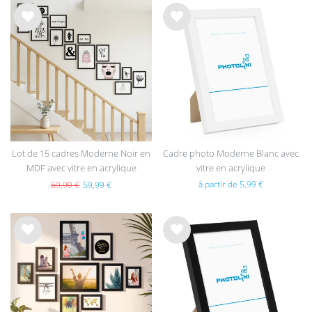
List
List
e de
e de
sou
sou
hait
hait
s
s
Lot de 15 cadres Moderne Noir en
Cadre photo Moderne Blanc avec
MDF avec vitre en acrylique
vitre en acrylique
à partir de 5,99 €
69,99 €
59,99 €
List
List
e de
e de
sou
sou
hait
hait
s
s