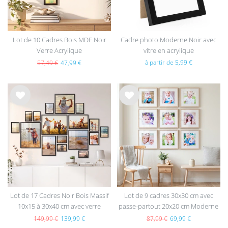
Lot de 10 Cadres Bois MDF Noir
Cadre photo Moderne Noir avec
Verre Acrylique
vitre en acrylique
à partir de 5,99 €
57,49 €
47,99 €
List
List
e de
e de
sou
sou
hait
hait
s
s
Lot de 17 Cadres Noir Bois Massif
Lot de 9 cadres 30x30 cm avec
10x15 à 30x40 cm avec verre
passe-partout 20x20 cm Moderne
acrylique
Naturel en MDF avec vitre en
149,99 €
139,99 €
87,99 €
69,99 €
acrylique