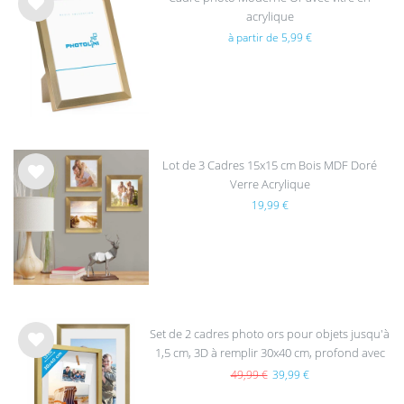
acrylique
List
à partir de 5,99 €
e de
sou
hait
s
Lot de 3 Cadres 15x15 cm Bois MDF Doré
Verre Acrylique
List
19,99 €
e de
sou
hait
s
Set de 2 cadres photo ors pour objets jusqu'à
1,5 cm, 3D à remplir 30x40 cm, profond avec
List
passe-partout et verre
e de
49,99 €
39,99 €
sou