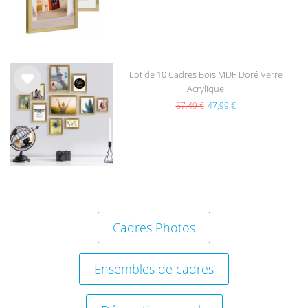
hait
s
Lot de 10 Cadres Bois MDF Doré Verre
Acrylique
List
e de
57,49 €
47,99 €
sou
hait
s
Cadres Photos
Ensembles de cadres