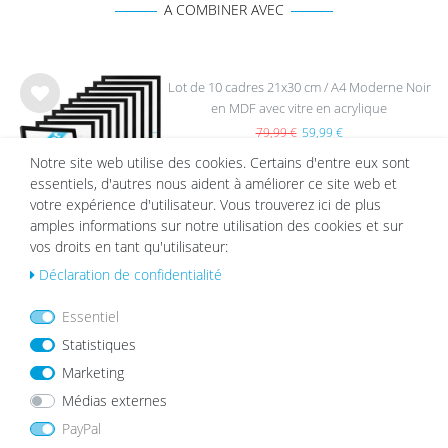
A COMBINER AVEC
Lot de 10 cadres 21x30 cm / A4 Moderne Noir
en MDF avec vitre en acrylique
List
e de
79,99 €
59,99 €
sou
Notre site web utilise des cookies. Certains d'entre eux sont
hait
essentiels, d'autres nous aident à améliorer ce site web et
s
votre expérience d'utilisateur. Vous trouverez ici de plus
amples informations sur notre utilisation des cookies et sur
vos droits en tant qu'utilisateur:
Lot de 5 Cadres 21x30 cm Bois Massif Chêne
Déclaration de confidentialité
Verre Acrylique
List
Essentiel
e de
74,79 €
59,99 €
sou
Statistiques
hait
Marketing
s
Médias externes
PayPal