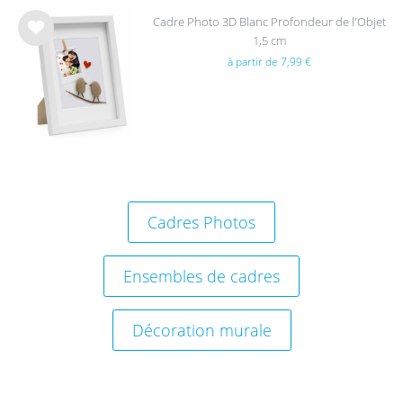
Cadre Photo 3D Blanc Profondeur de l'Objet
1,5 cm
List
à partir de 7,99 €
e de
sou
hait
s
Cadres Photos
Ensembles de cadres
Décoration murale