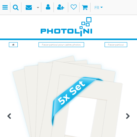
FR
Passe-partout pour cadres photos
Passe-partout