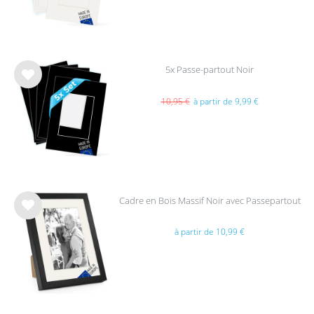
s
5x Passe-partout Noir
List
e de
10,95 €
à partir de 9,99 €
sou
hait
s
Cadre en Bois Massif Noir avec Passepartout
List
à partir de 10,99 €
e de
sou
hait
s