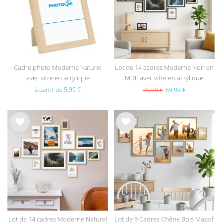
hait
hait
s
s
Cadre photo Moderne Naturel
Lot de 14 cadres Moderne Noir en
avec vitre en acrylique
MDF avec vitre en acrylique
à partir de 5,99 €
79,99 €
69,99 €
List
List
e de
e de
sou
sou
hait
hait
s
s
Lot de 14 cadres Moderne Naturel
Lot de 9 Cadres Chêne Bois Massif