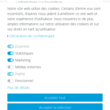
Informations sur l'expédition
Réclamations & Retours
Notre site web utilise des cookies. Certains d'entre eux sont
essentiels, d'autres nous aident à améliorer ce site web et
Droit de rétractation
votre expérience d'utilisateur. Vous trouverez ici de plus
Rétractation du contrat
amples informations sur notre utilisation des cookies et sur
Panier
vos droits en tant qu'utilisateur:
Liste de souhaits
Déclaration de confidentialité
Contact
Compte
Essentiel
Statistiques
Enregistrer
Marketing
Se connecter
Médias externes
Préférences de cookies
PayPal
Entreprise
Fonctionnel
À propos de nous
Plus de détails
Conditions générales de vente
Protection des données
Accepter tout
Mentions légales
Accepter la sélection