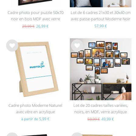
Cadre photo pour puzzle 50x70
Lot de 6 cadres 21x30 et 30x40 cm
noir en bois MDF avec verre
avec passe-partout Moderne Noir
acrylique
en MDF avec vitre en acrylique
57,99 €
29,99 €
26,99 €
List
List
e de
e de
sou
sou
hait
hait
s
s
Cadre photo Moderne Naturel
Lot de 20 cadres tailles variées,
avec vitre en acrylique
noirs, en MDF, verre acrylique
à partir de 5,99 €
59,99 €
49,99 €