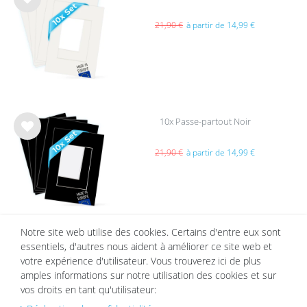
List
e de
21,90 €
à partir de 14,99 €
sou
hait
s
10x Passe-partout Noir
List
e de
21,90 €
à partir de 14,99 €
sou
hait
s
Notre site web utilise des cookies. Certains d'entre eux sont
essentiels, d'autres nous aident à améliorer ce site web et
MEILLEURES VENTES
votre expérience d'utilisateur. Vous trouverez ici de plus
amples informations sur notre utilisation des cookies et sur
vos droits en tant qu'utilisateur: