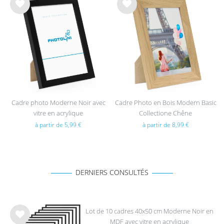
List
List
e de
e de
sou
sou
hait
hait
s
s
Cadre photo Moderne Noir avec
Cadre Photo en Bois Modern Basic
vitre en acrylique
Collectione Chêne
à partir de 5,99 €
à partir de 8,99 €
DERNIERS CONSULTÉS
Lot de 10 cadres 40x50 cm Moderne Noir en
MDF avec vitre en acrylique