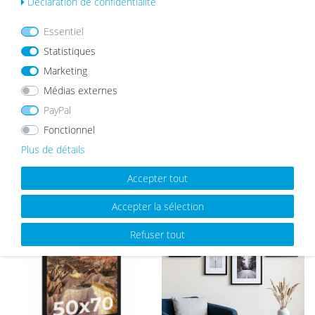
Déclaration de confidentialité
List
List
e de
e de
Essentiel
sou
sou
hait
hait
Statistiques
s
s
Marketing
Médias externes
PayPal
Fonctionnel
Cadre photo Moderne Blanc avec
Cadre Photo en Bois Massif
vitre en acrylique
Rustique Aspect Chêne
Plus de détails
à partir de 5,99 €
à partir de 8,99 €
Accepter tout
Accepter la sélection
List
List
e de
e de
Refuser tout
sou
sou
hait
hait
s
s