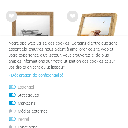
List
List
e de
e de
sou
sou
hait
hait
s
s
Notre site web utilise des cookies. Certains d'entre eux sont
essentiels, d'autres nous aident à améliorer ce site web et
votre expérience d'utilisateur. Vous trouverez ici de plus
amples informations sur notre utilisation des cookies et sur
vos droits en tant qu'utilisateur:
Cadre Photo en Bois Massif
Cadre en Bois Massif Chêne avec
Déclaration de confidentialité
Rustique Aspect Chêne
Verre Acrylique
à partir de 8,99 €
à partir de 11,99 €
Essentiel
Statistiques
Marketing
List
List
Médias externes
e de
e de
PayPal
sou
sou
hait
hait
Fonctionnel