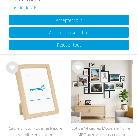
s
s
Plus de détails
épuisé
Accepter tout
Accepter la sélection
Lot de 6 cadres 21x30 et 30x40 cm
Lot de 15 cadres Moderne Noir en
avec passe-partout Moderne Noir
MDF avec vitre en acrylique
Refuser tout
en MDF avec vitre en acrylique
57,99 €
69,99 €
59,99 €
List
List
e de
e de
sou
sou
hait
hait
s
s
Cadre photo Moderne Naturel
Lot de 14 cadres Moderne Noir en
avec vitre en acrylique
MDF avec vitre en acrylique