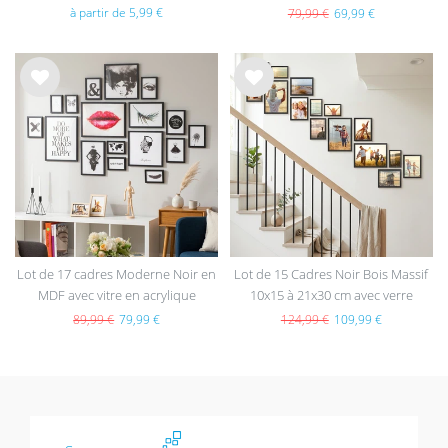
à partir de 5,99 €
79,99 €
69,99 €
List
List
e de
e de
sou
sou
hait
hait
s
s
Lot de 17 cadres Moderne Noir en
Lot de 15 Cadres Noir Bois Massif
MDF avec vitre en acrylique
10x15 à 21x30 cm avec verre
acrylique
89,99 €
79,99 €
124,99 €
109,99 €