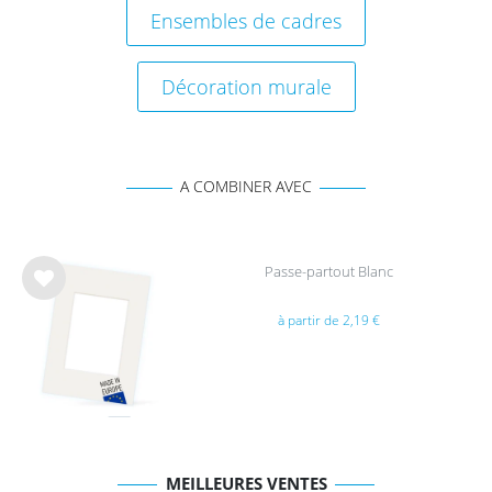
Ensembles de cadres
Décoration murale
A COMBINER AVEC
Passe-partout Blanc
List
à partir de 2,19 €
e de
sou
hait
s
MEILLEURES VENTES