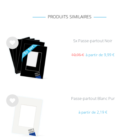
PRODUITS SIMILAIRES
5x Passe-partout Noir
List
e de
10,95 €
à partir de 9,99 €
sou
hait
s
Passe-partout Blanc Pur
List
à partir de 2,19 €
e de
sou
hait
s