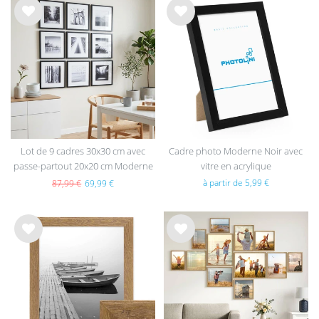
List
List
e de
e de
sou
sou
hait
hait
s
s
Lot de 9 cadres 30x30 cm avec
Cadre photo Moderne Noir avec
passe-partout 20x20 cm Moderne
vitre en acrylique
Noir en MDF avec vitre en
à partir de 5,99 €
87,99 €
69,99 €
acrylique
List
List
e de
e de
sou
sou
hait
hait
s
s