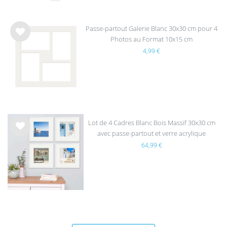
Passe-partout Galerie Blanc 30x30 cm pour 4
Photos au Format 10x15 cm
List
4,99 €
e de
sou
hait
s
Lot de 4 Cadres Blanc Bois Massif 30x30 cm
avec passe-partout et verre acrylique
List
64,99 €
e de
sou
hait
s