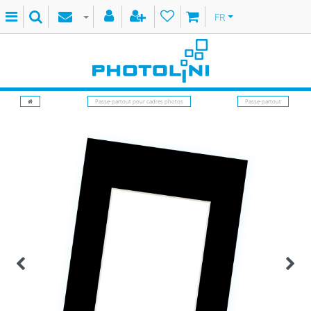
FR
Passe-partout pour cadres photos
Passe-partout