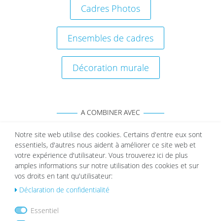
Cadres Photos
Ensembles de cadres
Décoration murale
A COMBINER AVEC
Notre site web utilise des cookies. Certains d'entre eux sont
essentiels, d'autres nous aident à améliorer ce site web et
Cadre Photo Modern Basic Collectione Blanc
votre expérience d'utilisateur. Vous trouverez ici de plus
List
amples informations sur notre utilisation des cookies et sur
à partir de 5,99 €
e de
vos droits en tant qu'utilisateur:
sou
Déclaration de confidentialité
hait
s
Essentiel