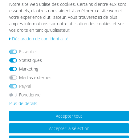
vitre en acrylique
Rustique Aspect Chêne
Notre site web utilise des cookies. Certains d'entre eux sont
à partir de 5,99 €
à partir de 8,99 €
essentiels, d'autres nous aident à améliorer ce site web et
votre expérience d'utilisateur. Vous trouverez ici de plus
amples informations sur notre utilisation des cookies et sur
vos droits en tant qu'utilisateur:
List
List
Déclaration de confidentialité
e de
e de
sou
sou
hait
hait
Essentiel
s
s
Statistiques
Marketing
Médias externes
PayPal
Lot de 9 Cadres Chêne Bois Massif
Lot de 15 cadres Moderne Noir en
Fonctionnel
10x15 à 30x40 cm avec verre
MDF avec vitre en acrylique
acrylique
99,99 €
69,99 €
59,99 €
Plus de détails
Accepter tout
Accepter la sélection
List
List
e de
e de