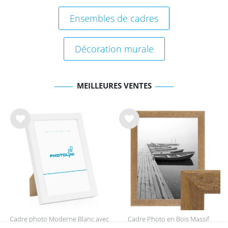
Ensembles de cadres
Décoration murale
MEILLEURES VENTES
List
List
e de
e de
sou
sou
hait
hait
s
s
Cadre photo Moderne Blanc avec
Cadre Photo en Bois Massif