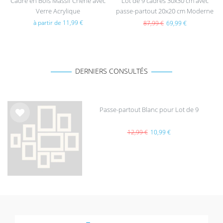
Cadre en Bois Massif Chêne avec
Lot de 9 cadres 30x30 cm avec
Verre Acrylique
passe-partout 20x20 cm Moderne
Noir en MDF avec vitre en
à partir de 11,99 €
87,99 €
69,99 €
acrylique
DERNIERS CONSULTÉS
Passe-partout Blanc pour Lot de 9
List
e de
12,99 €
10,99 €
sou
hait
s
épuisé