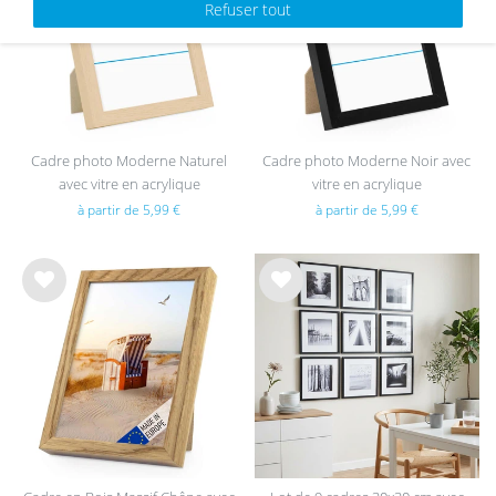
sou
sou
Refuser tout
hait
hait
s
s
Cadre photo Moderne Naturel
Cadre photo Moderne Noir avec
avec vitre en acrylique
vitre en acrylique
à partir de 5,99 €
à partir de 5,99 €
List
List
e de
e de
sou
sou
hait
hait
s
s