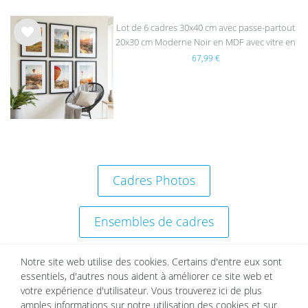
Lot de 6 cadres 30x40 cm avec passe-partout
20x30 cm Moderne Noir en MDF avec vitre en
List
acrylique
67,99 €
e de
sou
hait
s
Cadres Photos
Ensembles de cadres
Décoration murale
Notre site web utilise des cookies. Certains d'entre eux sont
essentiels, d'autres nous aident à améliorer ce site web et
votre expérience d'utilisateur. Vous trouverez ici de plus
amples informations sur notre utilisation des cookies et sur