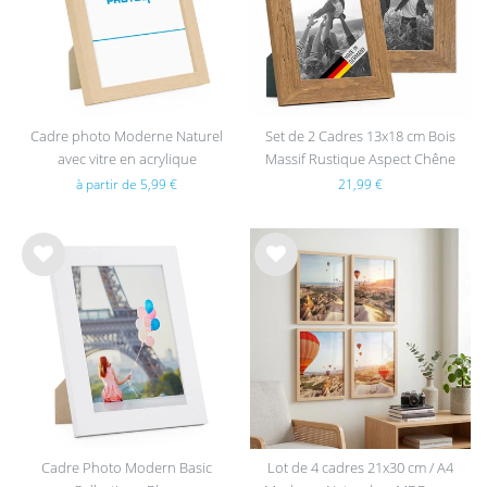
hait
hait
s
s
Cadre photo Moderne Naturel
Set de 2 Cadres 13x18 cm Bois
avec vitre en acrylique
Massif Rustique Aspect Chêne
avec Verre
à partir de 5,99 €
21,99 €
List
List
e de
e de
sou
sou
hait
hait
s
s
Cadre Photo Modern Basic
Lot de 4 cadres 21x30 cm / A4