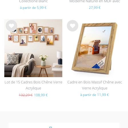
Collectione Blanc
Moderne Naturel en MDF avec
vitre en acrylique
à partir de 5,99 €
27,99 €
List
List
e de
e de
sou
sou
hait
hait
s
s
Lot de 15 Cadres Bois Chêne Verre
Cadre en Bois Massif Chêne avec
Acrylique
Verre Acrylique
à partir de 11,99 €
132,29 €
108,99 €