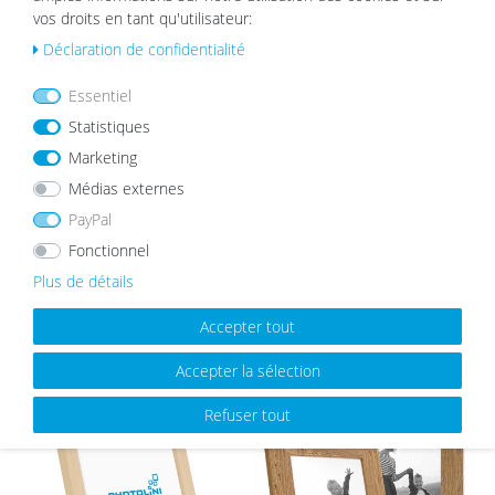
MEILLEURES VENTES
vos droits en tant qu'utilisateur:
Déclaration de confidentialité
Essentiel
List
List
e de
e de
Statistiques
sou
sou
Marketing
hait
hait
s
s
Médias externes
PayPal
Fonctionnel
Plus de détails
Cadre Photo en Bois Massif
Cadre photo Moderne Blanc avec
Rustique Aspect Chêne
vitre en acrylique
Accepter tout
à partir de 8,99 €
à partir de 5,99 €
Accepter la sélection
Refuser tout
List
List
e de
e de
sou
sou