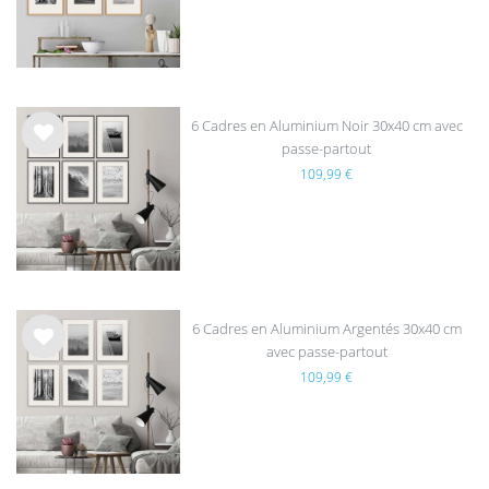
hait
s
6 Cadres en Aluminium Noir 30x40 cm avec
passe-partout
List
109,99 €
e de
sou
hait
s
6 Cadres en Aluminium Argentés 30x40 cm
avec passe-partout
List
109,99 €
e de
sou
hait
s