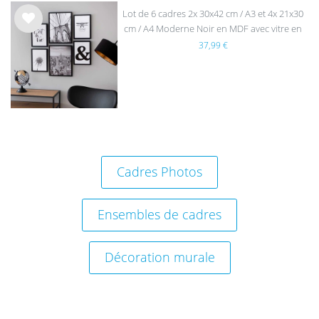
Lot de 6 cadres 2x 30x42 cm / A3 et 4x 21x30
cm / A4 Moderne Noir en MDF avec vitre en
List
épuisé
acrylique
37,99 €
e de
sou
hait
s
Cadres Photos
Ensembles de cadres
Décoration murale