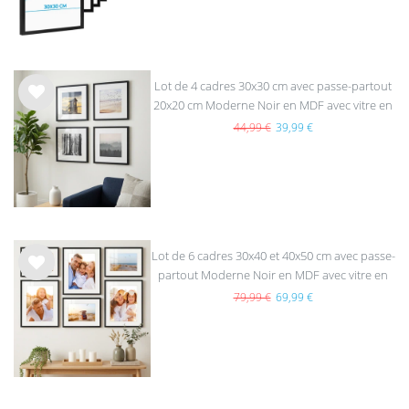
s
Lot de 4 cadres 30x30 cm avec passe-partout
20x20 cm Moderne Noir en MDF avec vitre en
List
acrylique
e de
44,99 €
39,99 €
sou
hait
s
Lot de 6 cadres 30x40 et 40x50 cm avec passe-
partout Moderne Noir en MDF avec vitre en
List
acrylique
e de
79,99 €
69,99 €
sou
hait
s