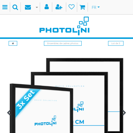
FR
Ensembles de cadres photos
Lot de 3