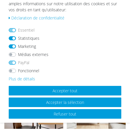
Passe-partout Blanc
amples informations sur notre utilisation des cookies et sur
vos droits en tant qu'utilisateur:
List
à partir de 2,19 €
e de
Déclaration de confidentialité
sou
hait
Essentiel
s
Statistiques
Marketing
Médias externes
MEILLEURES VENTES
PayPal
Fonctionnel
Plus de détails
List
List
e de
e de
Accepter tout
sou
sou
hait
hait
Accepter la sélection
s
s
Refuser tout