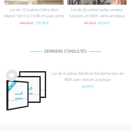
Lot de 15 Cadres Chêne Bois
Lot de 20 cadres tailles variées,
Massif 10x15 à 21x30 cm avec verre
naturels, en MDF, verre acrylique
acrylique
149,99 €
139,99 €
59,99 €
49,99 €
DERNIERS CONSULTÉS
Lot de 3 cadres 30x30 cm Moderne Noir en
MDF avec vitre en acrylique
List
26,99 €
e de
sou
hait
s