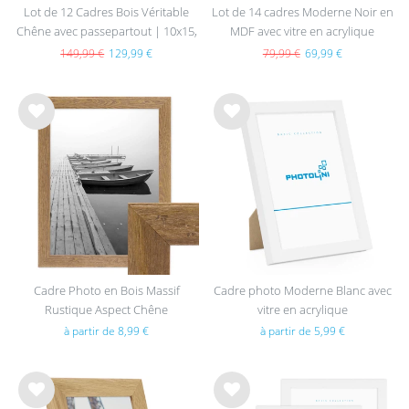
Lot de 12 Cadres Bois Véritable
Lot de 14 cadres Moderne Noir en
Chêne avec passepartout | 10x15,
MDF avec vitre en acrylique
13x18, 15x20 et 21x30 cm
149,99 €
129,99 €
79,99 €
69,99 €
List
List
e de
e de
sou
sou
hait
hait
s
s
Cadre Photo en Bois Massif
Cadre photo Moderne Blanc avec
Rustique Aspect Chêne
vitre en acrylique
à partir de 8,99 €
à partir de 5,99 €
List
List