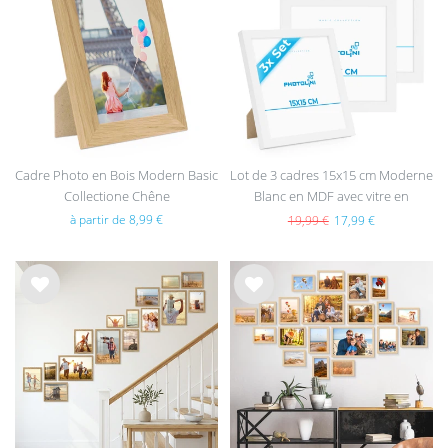
e de
e de
sou
sou
hait
hait
s
s
Cadre Photo en Bois Modern Basic
Lot de 3 cadres 15x15 cm Moderne
Collectione Chêne
Blanc en MDF avec vitre en
acrylique
à partir de 8,99 €
19,99 €
17,99 €
List
List
e de
e de
sou
sou
hait
hait
s
s