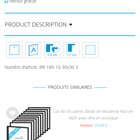
Retour gratuit
PRODUCT DESCRIPTION
Numéro d'article
:
BR-180-10-30x30-3
PRODUITS SIMILAIRES
Lot de 10 cadres 30x30 cm Moderne Noir en
MDF avec vitre en acrylique
List
e de
99,99 €
79,99 €
sou
hait