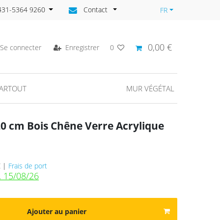
)431-5364 9260
Contact
FR
0,00 €
Se connecter
Enregistrer
0
PARTOUT
MUR VÉGÉTAL
20 cm Bois Chêne Verre Acrylique
€ |
Frais de port
. 15/08/26
Ajouter au panier