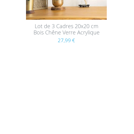
Lot de 3 Cadres 20x20 cm
Bois Chêne Verre Acrylique
27,99 €
Achats
Sur
Mode
Les ensembles de cadres photos ont
Infor
du charme et vous permettent de
Récla
personnaliser votre intérieur. Avec les
cadres photos de Photolini, vous pouvez
Droit
facilement créer vous-même un mur de
Rétra
photos.
Panie
En savoir plus sur Photolini » >>