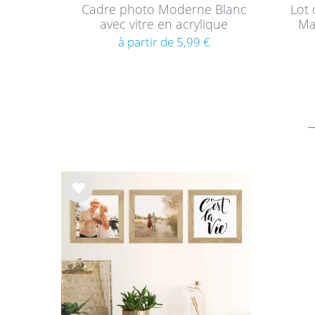
Cadre photo Moderne Blanc
Lot 
avec vitre en acrylique
Ma
à partir de 5,99 €
List
e de
sou
hait
s