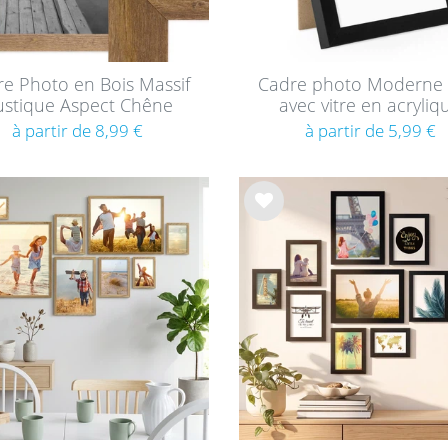
e Photo en Bois Massif
Cadre photo Moderne 
ustique Aspect Chêne
avec vitre en acryliq
à partir de 8,99 €
à partir de 5,99 €
List
e de
sou
hait
s