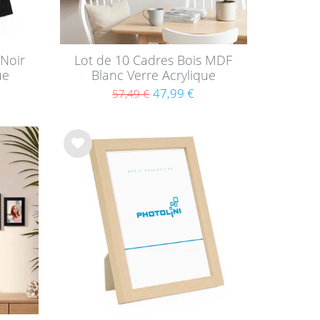
Noir
Lot de 10 Cadres Bois MDF
ue
Blanc Verre Acrylique
47,99 €
57,49 €
List
e de
sou
hait
s