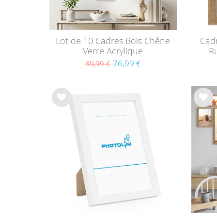
Lot de 10 Cadres Bois Chêne
Cadr
Verre Acrylique
R
76,99 €
89,99 €
List
List
e de
e de
sou
sou
hait
hait
s
s