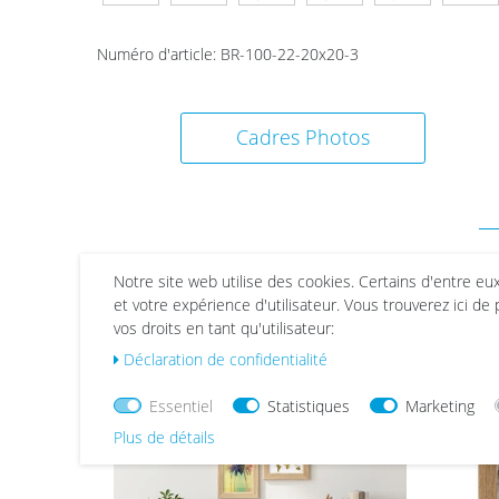
Numéro d'article
:
BR-100-22-20x20-3
Cadres Photos
Notre site web utilise des cookies. Certains d'entre eu
et votre expérience d'utilisateur. Vous trouverez ici de
List
List
vos droits en tant qu'utilisateur:
e de
e de
Déclaration de confidentialité
sou
sou
hait
hait
Essentiel
Statistiques
Marketing
s
s
Plus de détails