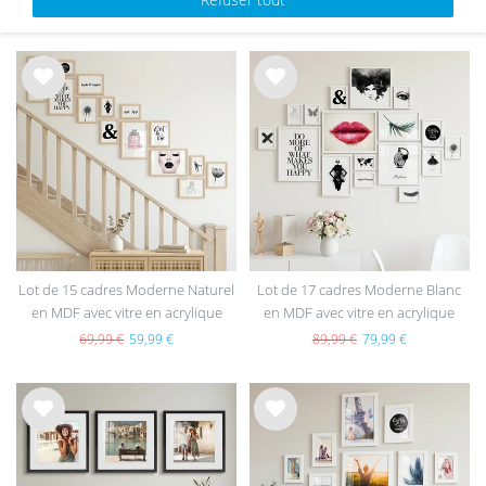
à partir de 8,99 €
à partir de 5,99 €
List
List
e de
e de
sou
sou
hait
hait
s
s
Lot de 15 cadres Moderne Naturel
Lot de 17 cadres Moderne Blanc
en MDF avec vitre en acrylique
en MDF avec vitre en acrylique
69,99 €
59,99 €
89,99 €
79,99 €
List
List
e de
e de
sou
sou