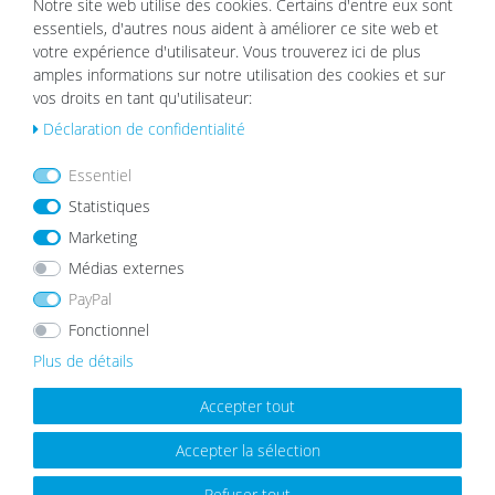
e de
21,90 €
à partir de 14,99 €
Notre site web utilise des cookies. Certains d'entre eux sont
sou
essentiels, d'autres nous aident à améliorer ce site web et
hait
votre expérience d'utilisateur. Vous trouverez ici de plus
s
amples informations sur notre utilisation des cookies et sur
vos droits en tant qu'utilisateur:
Déclaration de confidentialité
MEILLEURES VENTES
Essentiel
Statistiques
Marketing
List
List
Médias externes
e de
e de
PayPal
sou
sou
hait
hait
Fonctionnel
s
s
Plus de détails
Accepter tout
Accepter la sélection
Cadre Photo en Bois Massif
Cadre photo Moderne Blanc avec
Rustique Aspect Chêne
vitre en acrylique
Refuser tout