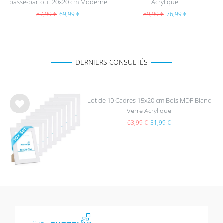
passe-partout 20x20 cm Moderne
Acrylique
Naturel en MDF avec vitre en
87,99 €
69,99 €
89,99 €
76,99 €
acrylique
DERNIERS CONSULTÉS
Lot de 10 Cadres 15x20 cm Bois MDF Blanc
Verre Acrylique
List
e de
63,99 €
51,99 €
sou
hait
s