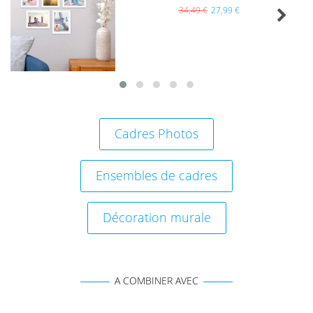
e de
34,49 €
27,99 €
sou
hait
s
Cadres Photos
Ensembles de cadres
Décoration murale
A COMBINER AVEC