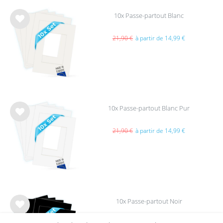
10x Passe-partout Blanc
List
e de
21,90 €
à partir de 14,99 €
sou
hait
s
10x Passe-partout Blanc Pur
List
e de
21,90 €
à partir de 14,99 €
sou
hait
s
10x Passe-partout Noir
List