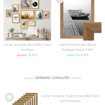
List
List
e de
e de
sou
sou
hait
hait
s
s
Lot de 10 Cadres Bois Chêne Verre
Cadre Photo en Bois Massif
Acrylique
Rustique Aspect Chêne
à partir de 8,99 €
89,99 €
76,99 €
DERNIERS CONSULTÉS
Lot de 10 Cadres 15x20 cm Bois MDF Doré
Verre Acrylique
List