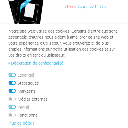
List
e de
21,90 €
à partir de 14,99 €
sou
hait
s
Notre site web utilise des cookies. Certains d'entre eux sont
essentiels, d'autres nous aident à améliorer ce site web et
votre expérience d'utilisateur. Vous trouverez ici de plus
Lot de 2 Cadres Bois Véritable Noir 15x20 cm
amples informations sur notre utilisation des cookies et sur
avec passepartout
List
vos droits en tant qu'utilisateur:
22,99 €
e de
Déclaration de confidentialité
sou
hait
Essentiel
s
Statistiques
Marketing
Médias externes
MEILLEURES VENTES
PayPal
Fonctionnel
Plus de détails
List
List