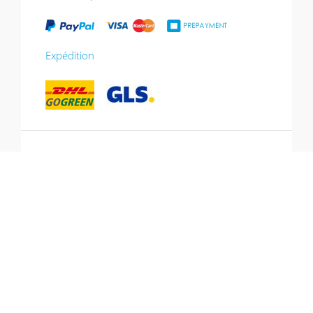
Expédition
*Promotion valable jusqu’au 13/07/2026.
Bon utilisable dans le panier, non cumulable
avec d’autres promotions, non valable sur
les cartes cadeaux.
Hotline: +49 (0) 431-53 649 260
© Copyright 2026 CJ Quadrat GmbH.
Tous les prix incluent la TVA et
Tous droits réservés.
frais de port en sus.