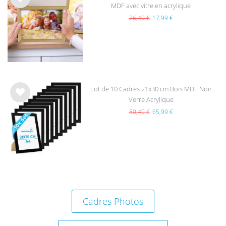
MDF avec vitre en acrylique
List
e de
26,49 €
17,99 €
sou
hait
s
Lot de 10 Cadres 21x30 cm Bois MDF Noir
Verre Acrylique
List
e de
80,49 €
65,99 €
sou
hait
s
Cadres Photos