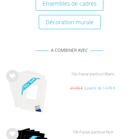
Ensembles de cadres
Décoration murale
A COMBINER AVEC
10x Passe-partout Blanc
List
e de
21,90 €
à partir de 14,99 €
sou
hait
s
10x Passe-partout Noir