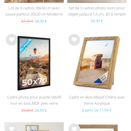
Lot de 9 cadres 30x30 cm avec
Set de 3 cadres photo noirs pour
passe-partout 20x20 cm Moderne
objets jusqu'à 1,5 cm, 3D à remplir
Naturel en MDF avec vitre en
40x40 cm, profond avec passe-
66,99 €
87,99 €
69,99 €
acrylique
partout et verre
List
List
e de
e de
sou
sou
hait
hait
s
s
Cadre photo pour puzzle 50x70
Cadre en Bois Massif Chêne avec
noir en bois MDF avec verre
Verre Acrylique
acrylique
à partir de 11,99 €
29,99 €
26,99 €