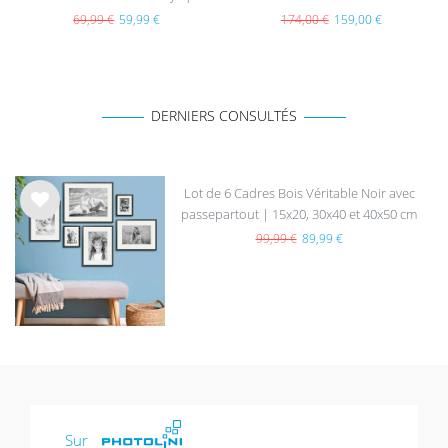
acrylique
69,99 €
59,99 €
174,00 €
159,00 €
DERNIERS CONSULTÉS
Lot de 6 Cadres Bois Véritable Noir avec
passepartout | 15x20, 30x40 et 40x50 cm
List
e de
99,99 €
89,99 €
sou
hait
s
Sur