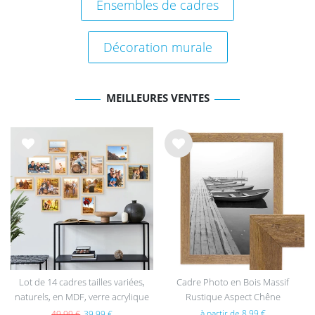
Ensembles de cadres
Décoration murale
MEILLEURES VENTES
List
List
e de
e de
sou
sou
hait
hait
s
s
Lot de 14 cadres tailles variées,
Cadre Photo en Bois Massif
naturels, en MDF, verre acrylique
Rustique Aspect Chêne
à partir de 8,99 €
49,99 €
39,99 €