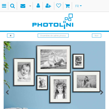
FR
Ensembles de cadres photos
Noir