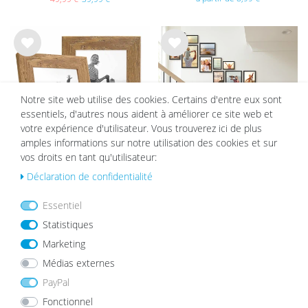
List
List
e de
e de
sou
sou
hait
hait
Notre site web utilise des cookies. Certains d'entre eux sont
s
s
essentiels, d'autres nous aident à améliorer ce site web et
votre expérience d'utilisateur. Vous trouverez ici de plus
amples informations sur notre utilisation des cookies et sur
vos droits en tant qu'utilisateur:
Déclaration de confidentialité
Set de 2 Cadres 13x18 cm Bois
Lot de 15 Cadres Noir Bois Massif
Massif Rustique Aspect Chêne
10x15 à 21x30 cm avec verre
Essentiel
avec Verre
acrylique
21,99 €
124,99 €
109,99 €
Statistiques
Marketing
Médias externes
List
List
e de
e de
PayPal
sou
sou
Fonctionnel
hait
hait