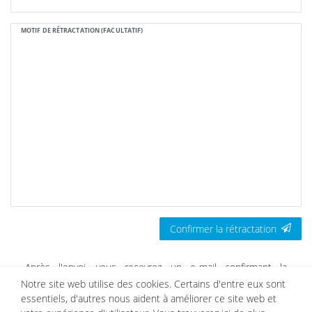
MOTIF DE RÉTRACTATION (FACULTATIF)
Confirmer la rétractation
Après l'envoi, vous recevrez un e-mail confirmant la
réception de votre rétractation.
Notre site web utilise des cookies. Certains d'entre eux sont
essentiels, d'autres nous aident à améliorer ce site web et