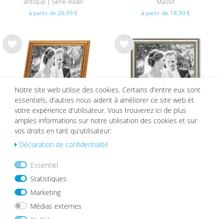
antique | Serie 450er
Massif
à partir de 26,99 €
à partir de 18,99 €
List
List
e de
e de
sou
sou
hait
hait
Notre site web utilise des cookies. Certains d'entre eux sont
s
s
essentiels, d'autres nous aident à améliorer ce site web et
votre expérience d'utilisateur. Vous trouverez ici de plus
amples informations sur notre utilisation des cookies et sur
vos droits en tant qu'utilisateur:
Déclaration de confidentialité
Cadre Photo Doré Baroque Fin
Cadre Photo Argenté Baroque Fin
Essentiel
à partir de 8,99 €
8,99 €
à partir de 5,99 €
Statistiques
Marketing
Médias externes
List
List