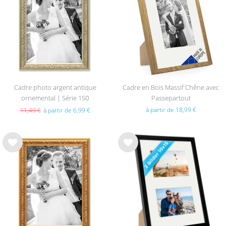
sou
sou
hait
hait
s
s
Cadre photo argent antique
Cadre en Bois Massif Chêne avec
ornemental | Série 150
Passepartout
à partir de 18,99 €
11,49 €
à partir de 6,99 €
List
List
e de
e de
sou
sou
hait
hait
s
s