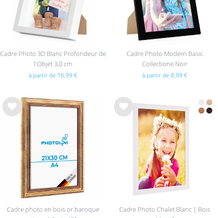
Cadre Photo 3D Blanc Profondeur de
Cadre Photo Modern Basic
l'Objet 3,0 cm
Collectione Noir
à partir de 16,99 €
à partir de 8,99 €
List
List
e de
e de
sou
sou
hait
hait
s
s
Cadre photo en bois or baroque
Cadre Photo Chalet Blanc | Bois