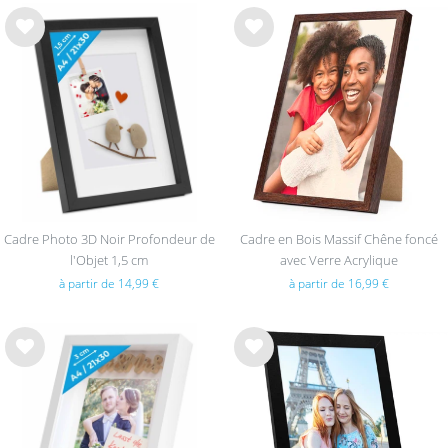
List
List
e de
e de
sou
sou
hait
hait
s
s
Cadre Photo 3D Noir Profondeur de
Cadre en Bois Massif Chêne foncé
l'Objet 1,5 cm
avec Verre Acrylique
à partir de 14,99 €
à partir de 16,99 €
List
List
e de
e de
sou
sou
hait
hait
s
s