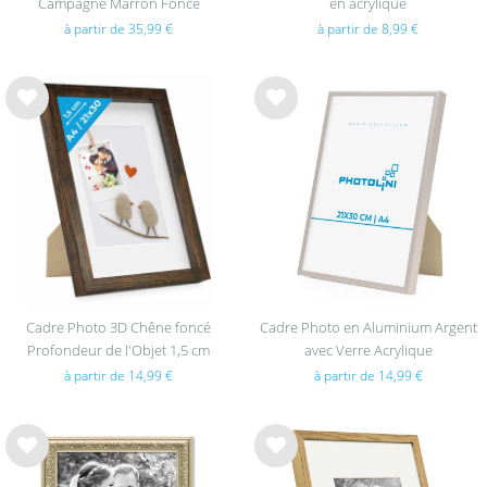
Campagne Marron Foncé
en acrylique
à partir de 35,99 €
à partir de 8,99 €
List
List
e de
e de
sou
sou
hait
hait
s
s
Cadre Photo 3D Chêne foncé
Cadre Photo en Aluminium Argent
Profondeur de l'Objet 1,5 cm
avec Verre Acrylique
à partir de 14,99 €
à partir de 14,99 €
List
List
e de
e de