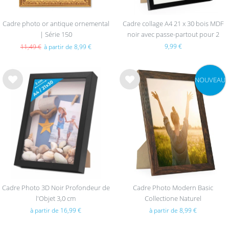
Cadre photo or antique ornemental
Cadre collage A4 21 x 30 bois MDF
| Série 150
noir avec passe-partout pour 2
images, verre acrylique
9,99 €
11,49 €
à partir de 8,99 €
NOUVEAU
List
List
e de
e de
sou
sou
hait
hait
s
s
Cadre Photo 3D Noir Profondeur de
Cadre Photo Modern Basic
l'Objet 3,0 cm
Collectione Naturel
à partir de 16,99 €
à partir de 8,99 €