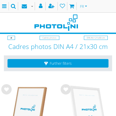
FR
Cadres photos
DIN A4 / 21x30 cm
Cadres photos DIN A4 / 21x30 cm
Further filters
List
List
e de
e de
sou
sou
hait
hait
s
s