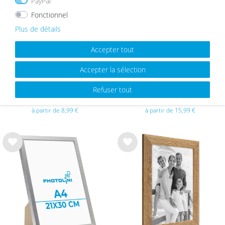
PayPal
e de
e de
sou
sou
Fonctionnel
hait
hait
s
s
Plus de détails
Accepter tout
Accepter la sélection
Cadre Photo Modern Basic
Cadre en Bois Massif Blanc avec
Refuser tout
Collectione Argent
Verre Acrylique
à partir de 8,99 €
à partir de 15,99 €
List
List
e de
e de
sou
sou
hait
hait
s
s