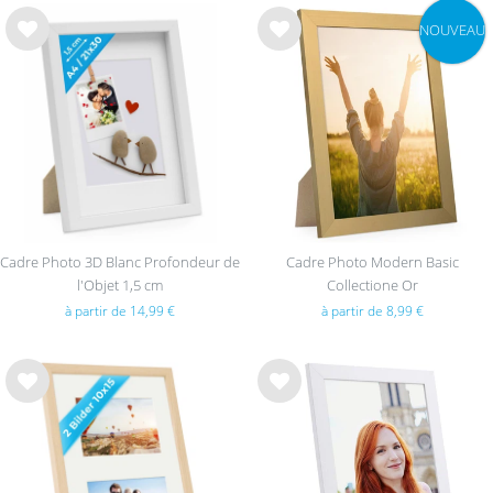
NOUVEAU
List
List
e de
e de
sou
sou
hait
hait
s
s
Cadre Photo 3D Blanc Profondeur de
Cadre Photo Modern Basic
l'Objet 1,5 cm
Collectione Or
à partir de 14,99 €
à partir de 8,99 €
List
List
e de
e de
sou
sou
hait
hait
s
s