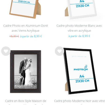
Cadre Photo en Aluminium Doré
Cadre photo Moderne Blanc avec
avec Verre Acrylique
vitre en acrylique
à partir de 8,99 €
15,99 €
à partir de 8,99 €
List
List
e de
e de
sou
sou
hait
hait
s
s
Cadre en Bois Style Maison de
Cadre photo Moderne Noir avec vitre