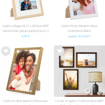
Cadre collage A4 21 x 30 bois MDF
Cadre Photo Modern Basic
naturel avec passe-partout pour 2
Collectione Blanc
images, verre acrylique
9,99 €
à partir de 8,99 €
List
List
e de
e de
sou
sou
hait
hait
s
s
Cadre en Bois Massif Chêne avec
Lot de 3 Cadres 21x30 cm Bois MDF