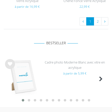
Verre Acrylique
Chêne Foncé Verre Acrylique
à partir de 16,99 €
22,99 €
1
2
BESTSELLER
Cadre photo Moderne Blanc avec vitre en
acrylique
List
à partir de 5,99 €
e de
sou
hait
s