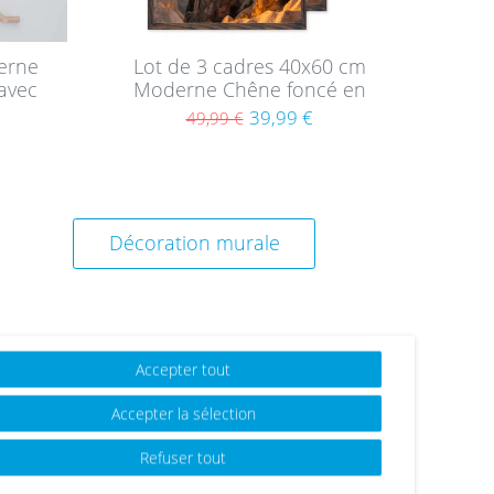
erne
Lot de 3 cadres 40x60 cm
avec
Moderne Chêne foncé en
MDF avec vitre en acrylique
39,99 €
49,99 €
Décoration murale
Accepter tout
Accepter la sélection
Refuser tout