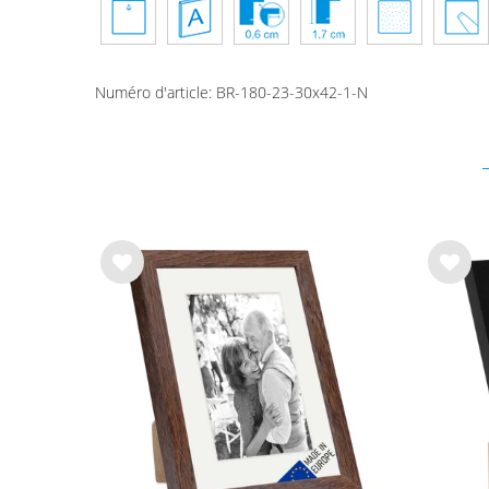
Numéro d'article
:
BR-180-23-30x42-1-N
List
List
e de
e de
sou
sou
hait
hait
s
s