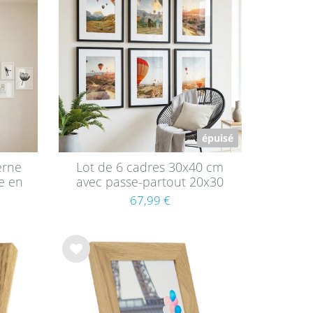
e de
sou
hait
s
épuisé
erne
Lot de 6 cadres 30x40 cm
e en
avec passe-partout 20x30
cm Moderne Noir en MDF
67,99 €
avec vitre en acrylique
List
e de
sou
hait