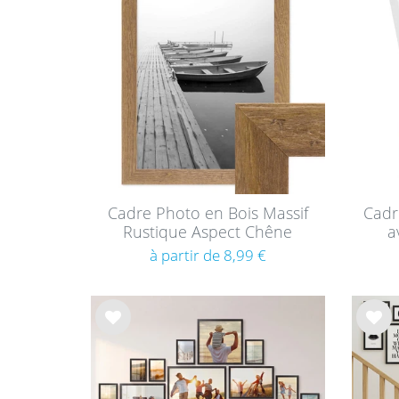
e de
e de
sou
sou
hait
hait
s
s
Cadre Photo en Bois Massif
Cadr
Rustique Aspect Chêne
a
à partir de 8,99 €
List
List
e de
e de
sou
sou
hait
hait