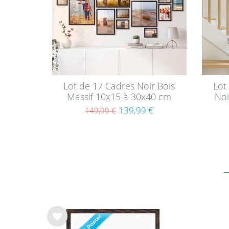
s
s
Lot de 17 Cadres Noir Bois
Lot
Massif 10x15 à 30x40 cm
Noi
avec verre acrylique
139,99 €
149,99 €
List