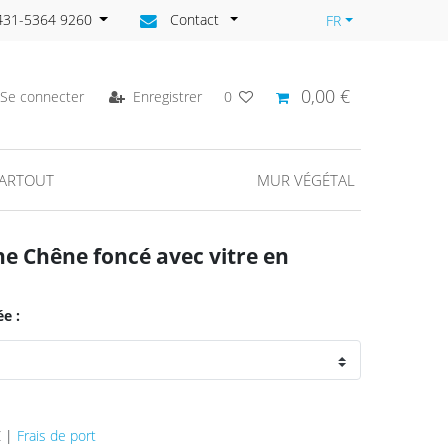
)431-5364 9260
Contact
FR
0,00 €
Se connecter
Enregistrer
0
PARTOUT
MUR VÉGÉTAL
e Chêne foncé avec vitre en
ée :
€ |
Frais de port