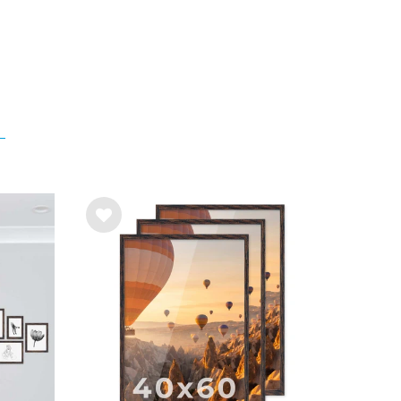
List
e de
sou
hait
s