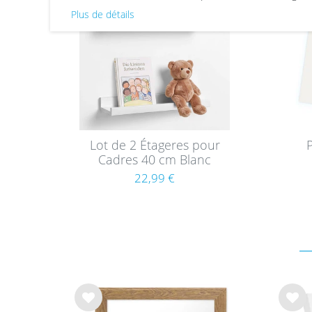
hait
hait
Plus de détails
s
s
Lot de 2 Étageres pour
Cadres 40 cm Blanc
22,99 €
List
List