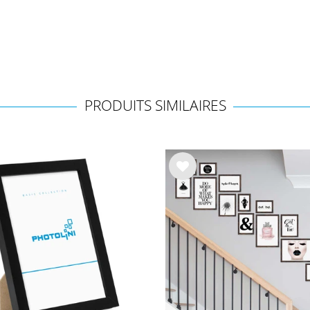
PRODUITS SIMILAIRES
List
e de
sou
hait
s