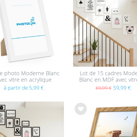
e de
sou
hait
s
e photo Moderne Blanc
Lot de 15 cadres Mod
vec vitre en acrylique
Blanc en MDF avec vitr
acrylique
à partir de 5,99 €
59,99 €
69,99 €
List
e de
sou
hait