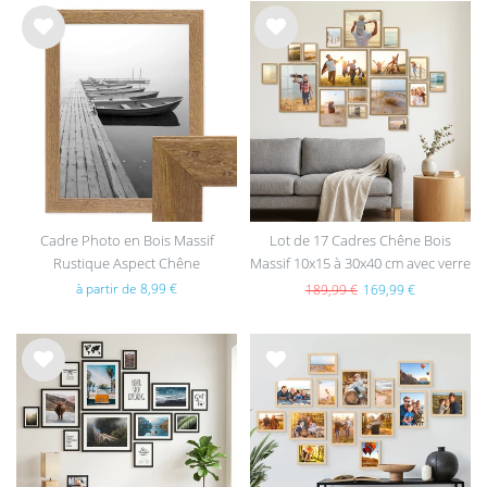
List
List
e de
e de
sou
sou
hait
hait
s
s
Cadre Photo en Bois Massif
Lot de 17 Cadres Chêne Bois
Rustique Aspect Chêne
Massif 10x15 à 30x40 cm avec verre
acrylique
à partir de 8,99 €
189,99 €
169,99 €
List
List
e de
e de
sou
sou
hait
hait
s
s