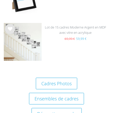
hait
s
Lot de 15 cadres Moderne Argent en MDF
avec vitre en acrylique
List
e de
69,99 €
59,99 €
sou
hait
s
Cadres Photos
Ensembles de cadres