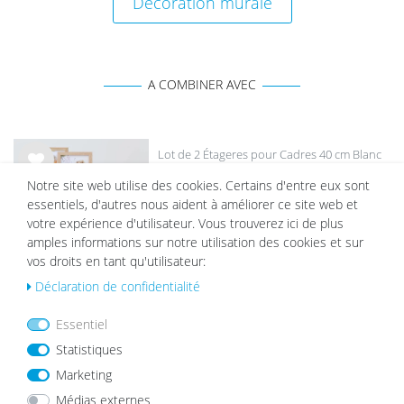
Décoration murale
A COMBINER AVEC
Lot de 2 Étageres pour Cadres 40 cm Blanc
List
Notre site web utilise des cookies. Certains d'entre eux sont
22,99 €
e de
essentiels, d'autres nous aident à améliorer ce site web et
sou
votre expérience d'utilisateur. Vous trouverez ici de plus
hait
amples informations sur notre utilisation des cookies et sur
s
vos droits en tant qu'utilisateur:
Déclaration de confidentialité
Passe-partout Blanc
Essentiel
List
Statistiques
à partir de 2,19 €
e de
Marketing
sou
hait
Médias externes