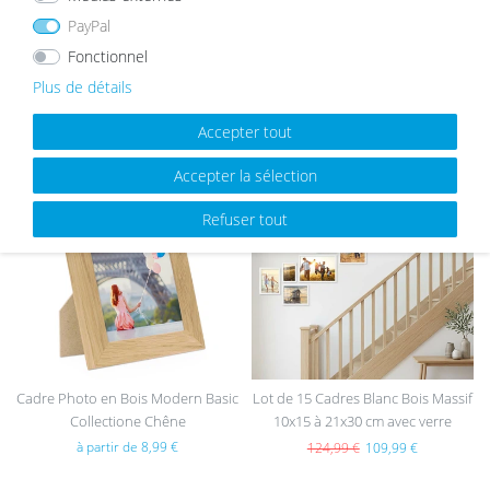
s
PayPal
Fonctionnel
Plus de détails
MEILLEURES VENTES
Accepter tout
Accepter la sélection
List
List
Refuser tout
e de
e de
sou
sou
hait
hait
s
s
Cadre Photo en Bois Modern Basic
Lot de 15 Cadres Blanc Bois Massif
Collectione Chêne
10x15 à 21x30 cm avec verre
acrylique
à partir de 8,99 €
124,99 €
109,99 €