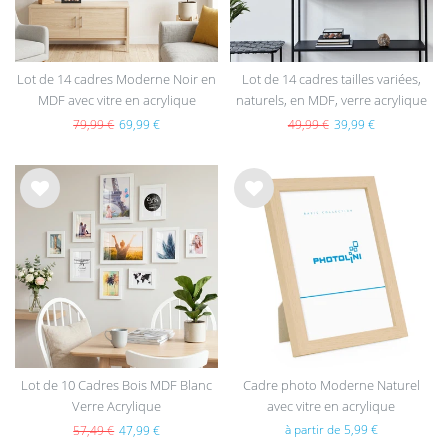
Lot de 14 cadres Moderne Noir en
Lot de 14 cadres tailles variées,
MDF avec vitre en acrylique
naturels, en MDF, verre acrylique
79,99 €
69,99 €
49,99 €
39,99 €
List
List
e de
e de
sou
sou
hait
hait
s
s
Lot de 10 Cadres Bois MDF Blanc
Cadre photo Moderne Naturel
Verre Acrylique
avec vitre en acrylique
à partir de 5,99 €
57,49 €
47,99 €