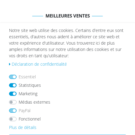
MEILLEURES VENTES
Notre site web utilise des cookies. Certains d'entre eux sont
essentiels, d'autres nous aident à améliorer ce site web et
List
List
votre expérience d'utilisateur. Vous trouverez ici de plus
e de
e de
amples informations sur notre utilisation des cookies et sur
sou
sou
vos droits en tant qu'utilisateur:
hait
hait
s
s
Déclaration de confidentialité
Essentiel
Statistiques
Marketing
Lot de 10 Cadres Bois Chêne Verre
Cadre photo Moderne Blanc avec
Acrylique
vitre en acrylique
Médias externes
à partir de 5,99 €
89,99 €
76,99 €
PayPal
Fonctionnel
Plus de détails
List
List