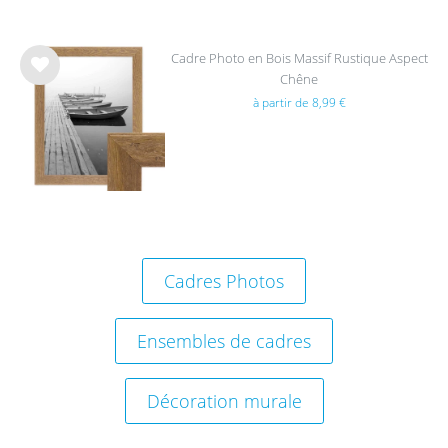
Cadre Photo en Bois Massif Rustique Aspect
Chêne
List
à partir de 8,99 €
e de
sou
hait
s
Cadres Photos
Ensembles de cadres
Décoration murale