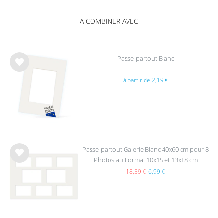
A COMBINER AVEC
Passe-partout Blanc
List
à partir de 2,19 €
e de
sou
hait
s
Passe-partout Galerie Blanc 40x60 cm pour 8
Photos au Format 10x15 et 13x18 cm
List
e de
18,59 €
6,99 €
sou
hait
s