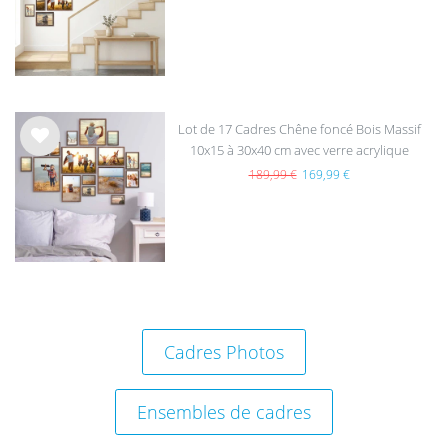
sou
hait
s
Lot de 17 Cadres Chêne foncé Bois Massif
10x15 à 30x40 cm avec verre acrylique
List
e de
189,99 €
169,99 €
sou
hait
s
Cadres Photos
Ensembles de cadres