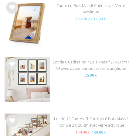
Cadre en Bois Massif Chêne avec Verre
Acrylique
List
à partir de 11,99 €
e de
sou
hait
s
Lot de 6 Cadres Noir Bois Massif 21x30 cm /
A4 avec passe-partout et verre acrylique
List
76,99 €
e de
sou
hait
s
Lot de 15 Cadres Chêne foncé Bois Massif
10x15 à 21x30 cm avec verre acrylique
List
e de
149,99 €
139,99 €