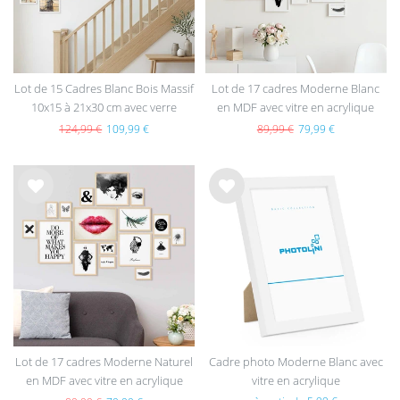
Lot de 15 Cadres Blanc Bois Massif
Lot de 17 cadres Moderne Blanc
10x15 à 21x30 cm avec verre
en MDF avec vitre en acrylique
acrylique
124,99 €
109,99 €
89,99 €
79,99 €
List
List
e de
e de
sou
sou
hait
hait
s
s
Lot de 17 cadres Moderne Naturel
Cadre photo Moderne Blanc avec
en MDF avec vitre en acrylique
vitre en acrylique