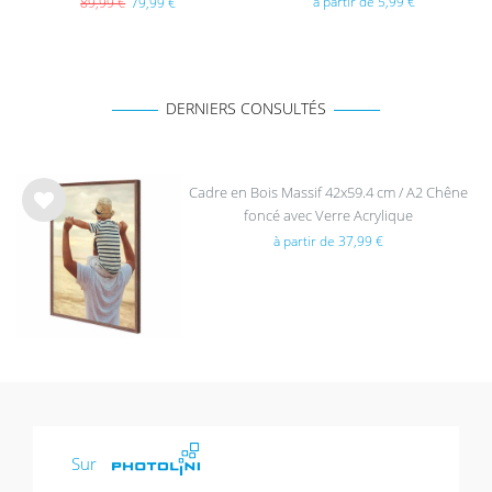
à partir de 5,99 €
89,99 €
79,99 €
DERNIERS CONSULTÉS
Cadre en Bois Massif 42x59.4 cm / A2 Chêne
foncé avec Verre Acrylique
List
à partir de 37,99 €
e de
sou
hait
s
Sur