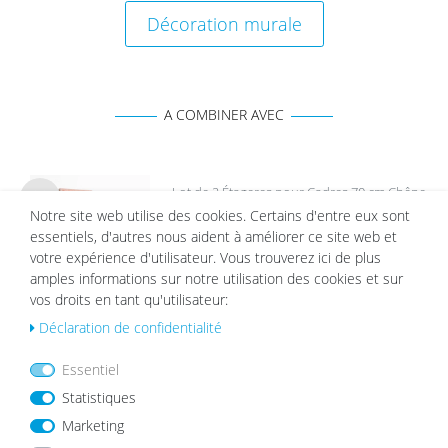
Décoration murale
A COMBINER AVEC
Lot de 2 Étageres pour Cadres 70 cm Chêne
Massif
Notre site web utilise des cookies. Certains d'entre eux sont
List
essentiels, d'autres nous aident à améliorer ce site web et
49,99 €
e de
sou
votre expérience d'utilisateur. Vous trouverez ici de plus
hait
amples informations sur notre utilisation des cookies et sur
s
vos droits en tant qu'utilisateur:
Déclaration de confidentialité
Essentiel
Passe-partout Blanc
Statistiques
List
à partir de 2,19 €
e de
Marketing
sou