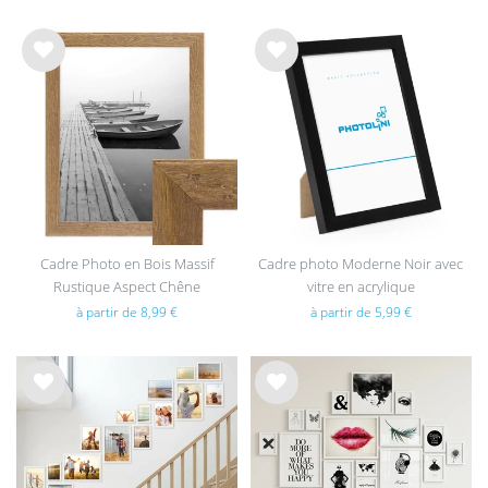
List
List
e de
e de
sou
sou
hait
hait
s
s
Cadre Photo en Bois Massif
Cadre photo Moderne Noir avec
Rustique Aspect Chêne
vitre en acrylique
à partir de 8,99 €
à partir de 5,99 €
List
List
e de
e de
sou
sou
hait
hait
s
s