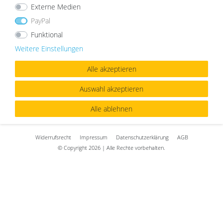
- oder -
Externe Medien
PayPal
Registrieren
Funktional
Weitere Einstellungen
Diese Verbindung wird durch eine 256-Bit TLS-Verschlüsselung
Alle akzeptieren
geschützt
Auswahl akzeptieren
«
zur Startseite
Alle ablehnen
Widerrufs­recht
Impressum
Daten­schutz­erklärung
AGB
© Copyright 2026 | Alle Rechte vorbehalten.