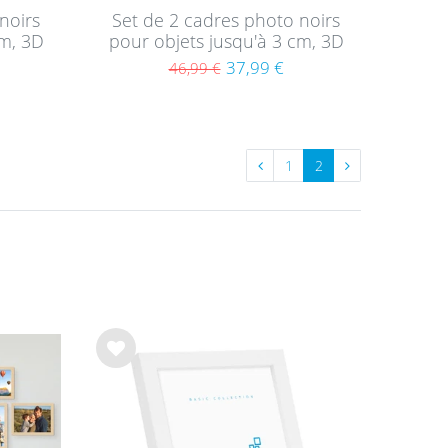
noirs
Set de 2 cadres photo noirs
cm, 3D
pour objets jusqu'à 3 cm, 3D
cm,
à remplir 30x30 cm, profond
37,99 €
46,99 €
rtout
avec passe-partout et verre
1
2
List
List
e de
e de
sou
sou
hait
hait
s
s