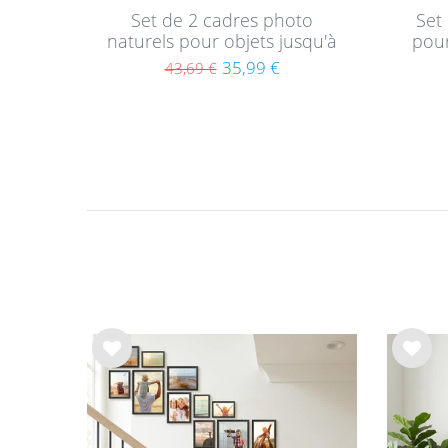
Set de 2 cadres photo
Set
naturels pour objets jusqu'à
pour
1,5 cm, 3D à remplir 30x30
3D
35,99 €
43,69 €
cm, profond avec passe-
prof
partout et verre
List
List
e de
e de
sou
sou
hait
hait
s
s