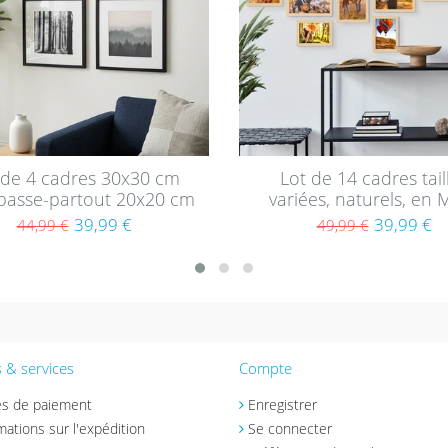
 de 4 cadres 30x30 cm
Lot de 14 cadres tail
passe-partout 20x20 cm
variées, naturels, en 
rne Noir en MDF avec
verre acrylique
39,99 €
39,99 €
44,99 €
49,99 €
vitre en acrylique
 & services
Compte
s de paiement
Enregistrer
mations sur l'expédition
Se connecter