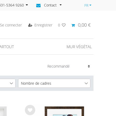
)431-5364 9260
Contact
FR
0,00 €
Se connecter
Enregistrer
0
PARTOUT
MUR VÉGÉTAL
Nombre de cadres
2 Cadres
52
43
3 Cardes
2
List