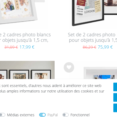
e 2 cadres photo blancs
Set de 2 cadres photo 
 objets jusqu'à 1,5 cm,
pour objets jusqu'à 1,
 à remplir 20x20 cm,
3D à remplir 50x70 
17,99 €
75,99 €
31,09 €
86,29 €
ond avec passe-partout
profond avec passe-pa
et verre
et verre
List
e de
sou
x sont essentiels, d'autres nous aident à améliorer ce site web
hait
 plus amples informations sur notre utilisation des cookies et sur
s
Médias externes
PayPal
Fonctionnel