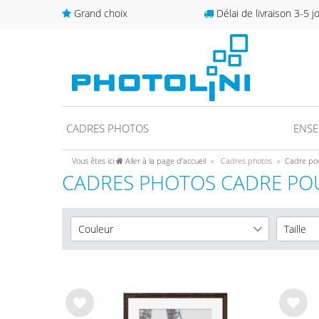
Grand choix
Délai de livraison 3-5 j
CADRES PHOTOS
ENSE
Vous êtes ici
Aller à la page d’accueil
Cadres photos
Cadre pou
CADRES PHOTOS CADRE PO
Couleur
Taille
Blanc
13x18 
16
Noir
15x20 
16
Or
20x20 
6
List
List