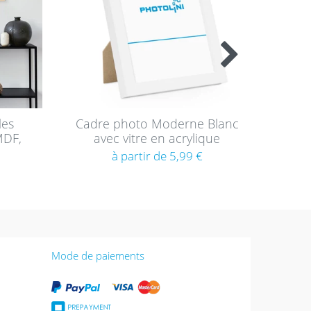
les
Cadre photo Moderne Blanc
Set 
MDF,
avec vitre en acrylique
pou
3
à partir de 5,99 €
prof
Mode de paiements