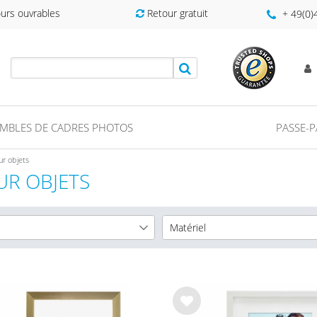
ours ouvrables
Retour gratuit
+ 49(0
MBLES DE CADRES PHOTOS
PASSE-
r objets
UR OBJETS
Matériel
cm
Cadre en MDF
6
cm
6
cm
5
List