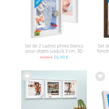
s
s
Set de 2 cadres photo blancs
Set d
pour objets jusqu'à 3 cm, 3D
foncé
à remplir 40x50 cm, profond
cm, 
56,99 €
69,99 €
avec passe-partout et verre
prof
List
List
e de
e de
sou
sou
hait
hait
s
s