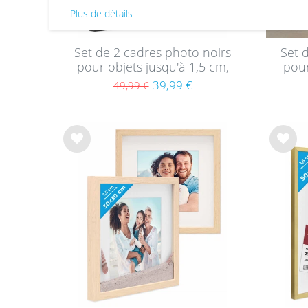
Plus de détails
Set de 2 cadres photo noirs
Set 
pour objets jusqu'à 1,5 cm,
pour
3D à remplir 30x40 cm,
3D
39,99 €
49,99 €
profond avec passe-partout
prof
et verre
List
List
e de
e de
sou
sou
hait
hait
s
s