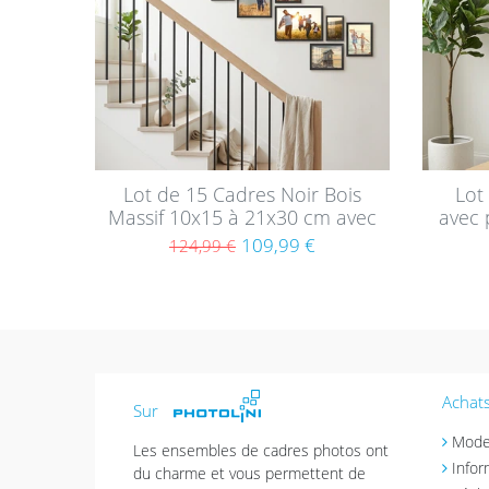
Lot de 15 Cadres Noir Bois
Lot
Massif 10x15 à 21x30 cm avec
avec 
verre acrylique
Mode
109,99 €
124,99 €
Achats
Sur
Mode
Les ensembles de cadres photos ont
Infor
du charme et vous permettent de