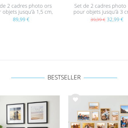
 de 2 cadres photo ors
Set de 2 cadres photo 
 objets jusqu'à 1,5 cm,
pour objets jusqu'à 3 
 à remplir 50x70 cm,
à remplir A4 21x30 
89,99 €
32,99 €
39,99 €
ond avec passe-partout
profond avec passe-pa
et verre
et verre
BESTSELLER
List
e de
sou
hait
s