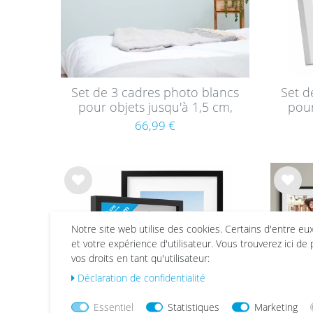
Set de 3 cadres photo blancs
Set d
pour objets jusqu'à 1,5 cm,
pour
3D à remplir 40x40 cm,
3D
66,99 €
profond avec passe-partout
prof
et verre
List
List
e de
e de
sou
sou
Notre site web utilise des cookies. Certains d'entre eu
hait
hait
et votre expérience d'utilisateur. Vous trouverez ici de
s
s
vos droits en tant qu'utilisateur:
Déclaration de confidentialité
Essentiel
Statistiques
Marketing