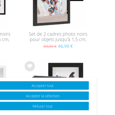
noirs
Set de 2 cadres photo noirs
5 cm,
pour objets jusqu'à 1,5 cm,
cm,
3D à remplir 40x40 cm,
46,99 €
59,99 €
rtout
profond avec passe-partout
et verre
List
e de
sou
hait
Accepter tout
s
Accepter la sélection
Refuser tout