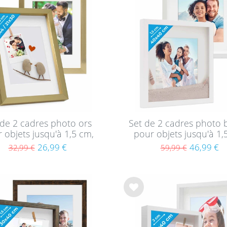
m / A4
14
e de
cm
sou
14
hait
cm
14
s
cm
6
cm
14
cm
12
cm
2
 de 2 cadres photo ors
Set de 2 cadres photo 
 objets jusqu'à 1,5 cm,
pour objets jusqu'à 1,
à remplir A4 21x30 cm,
3D à remplir 40x40 
26,99 €
46,99 €
32,99 €
59,99 €
ond avec passe-partout
profond avec passe-pa
et verre
et verre
List
e de
sou
hait